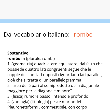
Dal vocabolario italiano:
rombo
Sostantivo
rombo
m
(plurale: rombi)
(geometria) quadrilatero equilatero; dal fatto che
possiede quattro lati congruenti segue che le
coppie dei suoi lati opposti riguardano lati paralleli,
cioè che si tratta di un parallelogramma
l
area del è pari al semiprodotto della diagonale
maggiore per la diagonale minore''
(fisica) rumore basso, intenso e profondo
(zoologia) (ittiologia) pesce marinodei
Pleuronettiformi , commestibile, con corpo