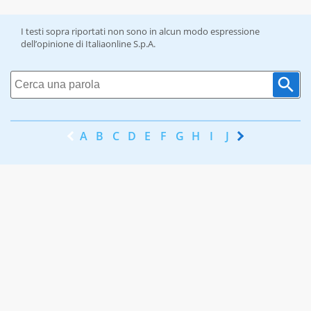
I testi sopra riportati non sono in alcun modo espressione
dell’opinione di Italiaonline S.p.A.
A
B
C
D
E
F
G
H
I
J
K
L
M
N