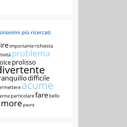
 sinonimi più ricercati
ire
importante
richiesta
problema
tività
prolisso
olce
divertente
ranquillo
difficile
acume
ermettere
fare
particolare
bello
nerme
amore
paura