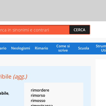
Come si
Strum
ario
Neologismi
Rimario
Scuola
scrive
Uti
ibile
(agg.)
rimordere
abile
,
rimorso
rimosso
rimostranza