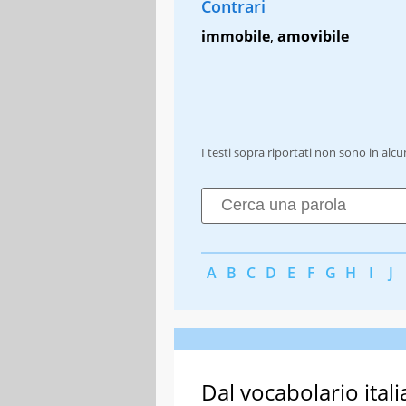
Contrari
immobile
,
amovibile
I testi sopra riportati non sono in alc
A
B
C
D
E
F
G
H
I
J
Dal vocabolario itali