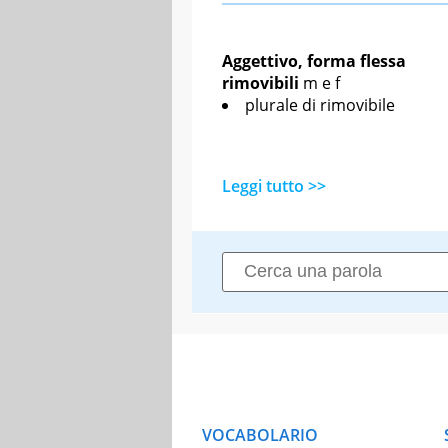
Aggettivo, forma flessa
rimovibili
m
e
f
plurale di rimovibile
Leggi tutto >>
VOCABOLARIO