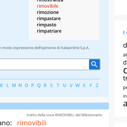
rimovibile
rimozione
rimpastare
rimpasto
rimpatriare
I
d
un modo espressione dell’opinione di Italiaonline S.p.A.
at
d
t
K
L
M
N
O
P
Q
R
S
T
U
V
W
X
Y
Z
p
i
tratto dalla voce RIMOVIBILI del Wikizionario
ano:
rimovibili