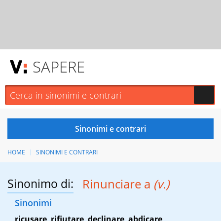
SAPERE
HOME
SINONIMI E CONTRARI
Sinonimo di:
Rinunciare a
(v.)
Sinonimi
ricusare
,
rifiutare
,
declinare
,
abdicare