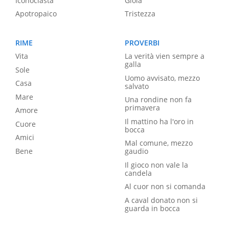
Iconoclasta
Gioia
Apotropaico
Tristezza
RIME
PROVERBI
Vita
La verità vien sempre a
galla
Sole
Uomo avvisato, mezzo
Casa
salvato
Mare
Una rondine non fa
primavera
Amore
Il mattino ha l'oro in
Cuore
bocca
Amici
Mal comune, mezzo
Bene
gaudio
Il gioco non vale la
candela
Al cuor non si comanda
A caval donato non si
guarda in bocca