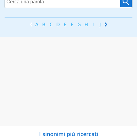
A
B
C
D
E
F
G
H
I
J
K
L
M
N
I sinonimi più ricercati