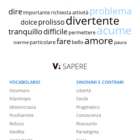
problema
dire
importante
richiesta
attività
divertente
prolisso
dolce
acume
tranquillo
difficile
permettere
amore
fare
particolare
bello
inerme
paura
SAPERE
VOCABOLARIO
SINONIMI E CONTRARI
Ossimoro
Libertà
Filantropo
Facile
Idiosincrasia
Pragmatico
Pusillanime
Conoscenza
Refuso
Riassunto
Neofita
Paradigma