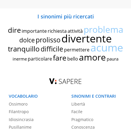
I sinonimi più ricercati
problema
dire
importante
richiesta
attività
divertente
prolisso
dolce
acume
tranquillo
difficile
permettere
amore
fare
particolare
bello
inerme
paura
SAPERE
VOCABOLARIO
SINONIMI E CONTRARI
Ossimoro
Libertà
Filantropo
Facile
Idiosincrasia
Pragmatico
Pusillanime
Conoscenza