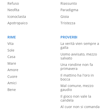
Refuso
Riassunto
Neofita
Paradigma
Iconoclasta
Gioia
Apotropaico
Tristezza
RIME
PROVERBI
Vita
La verità vien sempre a
galla
Sole
Uomo avvisato, mezzo
Casa
salvato
Mare
Una rondine non fa
primavera
Amore
Il mattino ha l'oro in
Cuore
bocca
Amici
Mal comune, mezzo
Bene
gaudio
Il gioco non vale la
candela
Al cuor non si comanda