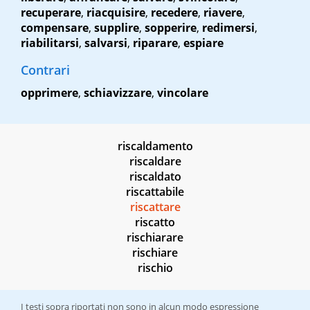
recuperare
,
riacquisire
,
recedere
,
riavere
,
compensare
,
supplire
,
sopperire
,
redimersi
,
riabilitarsi
,
salvarsi
,
riparare
,
espiare
Contrari
opprimere
,
schiavizzare
,
vincolare
riscaldamento
riscaldare
riscaldato
riscattabile
riscattare
riscatto
rischiarare
rischiare
rischio
I testi sopra riportati non sono in alcun modo espressione