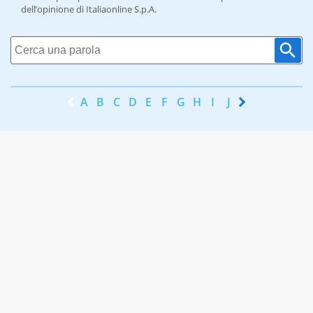
dell’opinione di Italiaonline S.p.A.
A
B
C
D
E
F
G
H
I
J
K
L
M
N