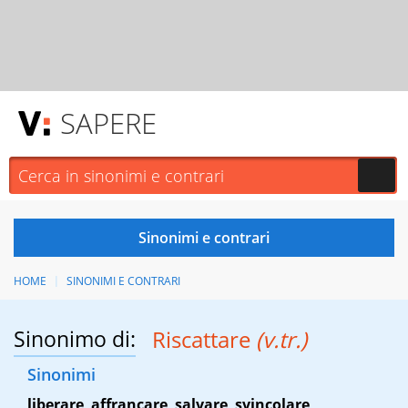
SAPERE
HOME
SINONIMI E CONTRARI
Sinonimo di:
Riscattare
(v.tr.)
Sinonimi
liberare
,
affrancare
,
salvare
,
svincolare
,