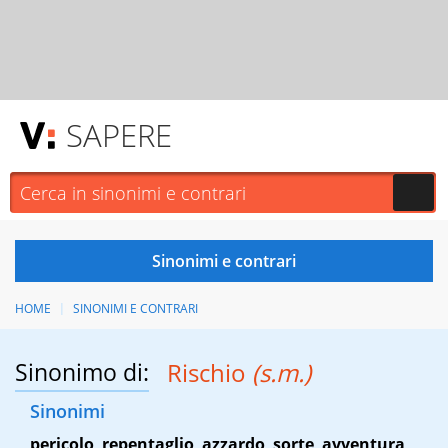
SAPERE
HOME
SINONIMI E CONTRARI
Sinonimo di:
Rischio
(s.m.)
Sinonimi
pericolo
,
repentaglio
,
azzardo
,
sorte
,
avventura
,