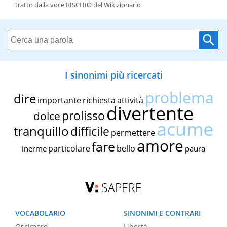
tratto dalla voce RISCHIO del Wikizionario
I sinonimi più ricercati
problema
dire
importante
richiesta
attività
divertente
prolisso
dolce
acume
tranquillo
difficile
permettere
amore
fare
particolare
bello
inerme
paura
SAPERE
VOCABOLARIO
SINONIMI E CONTRARI
Ossimoro
Libertà