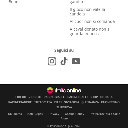
Bene
gaudio
Il gioco non vale la
candela
Al cuor non si comanda
A caval donato non si
guarda in bocca
Seguici su
LIBERO
VIRGILIO
PAGINEGIALLE
PAGINEGIALLE SHOP
PGCASA
PAGINEBIANCHE
TUTTOCITTÀ
DILEI
SIVIAGGIA
QUIFINANZA
BUONISSIMO
SUPEREVA
Chi siamo
Note Legali
Privacy
Cookie Policy
Preferenze sui cookie
Aiuto
© Italiaonline S.p.A. 2026