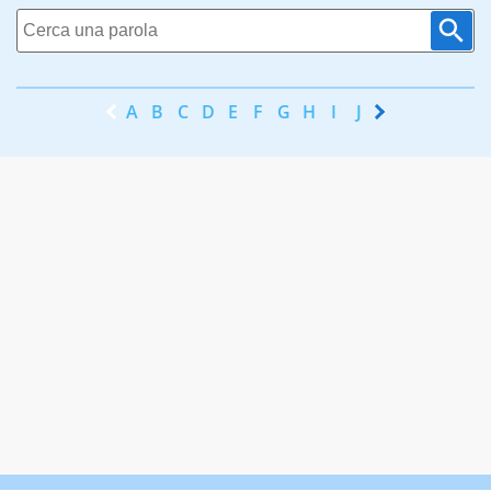
A
B
C
D
E
F
G
H
I
J
K
L
M
N