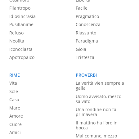
Filantropo
Facile
Idiosincrasia
Pragmatico
Pusillanime
Conoscenza
Refuso
Riassunto
Neofita
Paradigma
Iconoclasta
Gioia
Apotropaico
Tristezza
RIME
PROVERBI
Vita
La verità vien sempre a
galla
Sole
Uomo avvisato, mezzo
Casa
salvato
Mare
Una rondine non fa
primavera
Amore
Il mattino ha l'oro in
Cuore
bocca
Amici
Mal comune, mezzo