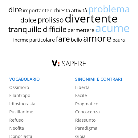
problema
dire
importante
richiesta
attività
divertente
prolisso
dolce
acume
tranquillo
difficile
permettere
amore
fare
particolare
bello
inerme
paura
SAPERE
VOCABOLARIO
SINONIMI E CONTRARI
Ossimoro
Libertà
Filantropo
Facile
Idiosincrasia
Pragmatico
Pusillanime
Conoscenza
Refuso
Riassunto
Neofita
Paradigma
Iconoclasta
Gioia