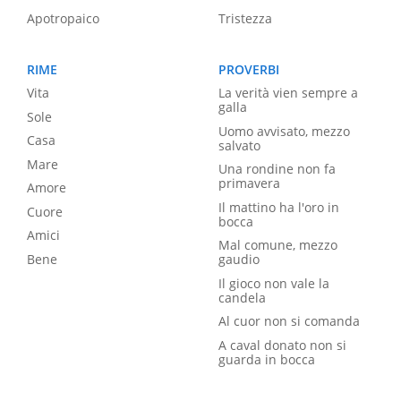
Apotropaico
Tristezza
RIME
PROVERBI
Vita
La verità vien sempre a
galla
Sole
Uomo avvisato, mezzo
Casa
salvato
Mare
Una rondine non fa
primavera
Amore
Il mattino ha l'oro in
Cuore
bocca
Amici
Mal comune, mezzo
Bene
gaudio
Il gioco non vale la
candela
Al cuor non si comanda
A caval donato non si
guarda in bocca