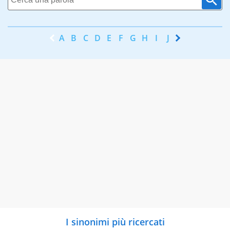
A
B
C
D
E
F
G
H
I
J
K
L
M
N
I sinonimi più ricercati