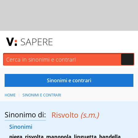
SAPERE
HOME
SINONIMI E CONTRARI
Sinonimo di:
Risvolto
(s.m.)
Sinonimi
piega
,
risvolta
,
manopola
,
linguetta
,
bandella
,