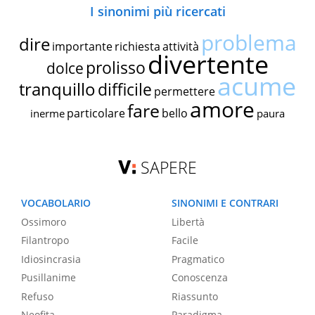
I sinonimi più ricercati
problema
dire
importante
richiesta
attività
divertente
prolisso
dolce
acume
tranquillo
difficile
permettere
amore
fare
particolare
bello
inerme
paura
SAPERE
VOCABOLARIO
SINONIMI E CONTRARI
Ossimoro
Libertà
Filantropo
Facile
Idiosincrasia
Pragmatico
Pusillanime
Conoscenza
Refuso
Riassunto
Neofita
Paradigma