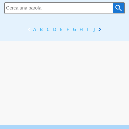
A
B
C
D
E
F
G
H
I
J
K
L
M
N