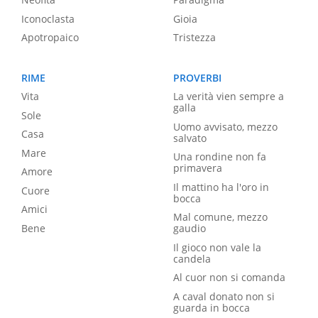
Iconoclasta
Gioia
Apotropaico
Tristezza
RIME
PROVERBI
Vita
La verità vien sempre a
galla
Sole
Uomo avvisato, mezzo
Casa
salvato
Mare
Una rondine non fa
primavera
Amore
Il mattino ha l'oro in
Cuore
bocca
Amici
Mal comune, mezzo
Bene
gaudio
Il gioco non vale la
candela
Al cuor non si comanda
A caval donato non si
guarda in bocca