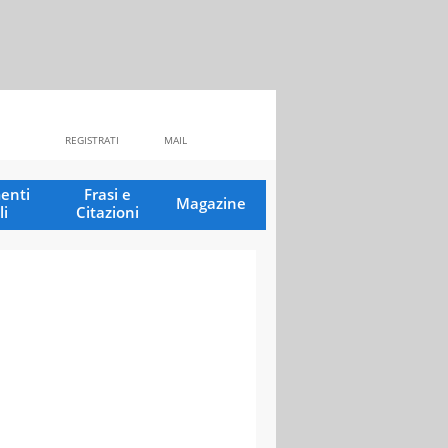
REGISTRATI
MAIL
enti
Frasi e
Magazine
li
Citazioni