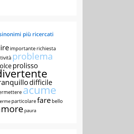
 sinonimi più ricercati
ire
importante
richiesta
problema
tività
prolisso
olce
divertente
ranquillo
difficile
acume
ermettere
fare
particolare
bello
nerme
amore
paura