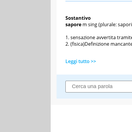
Sostantivo
sapore
m sing
(plurale: sapori
sensazione avvertita tramite
(fisica)Definizione mancant
Leggi tutto >>