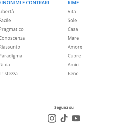
SINONIMI E CONTRARI
RIME
Libertà
Vita
Facile
Sole
Pragmatico
Casa
Conoscenza
Mare
Riassunto
Amore
Paradigma
Cuore
Gioia
Amici
Tristezza
Bene
Seguici su