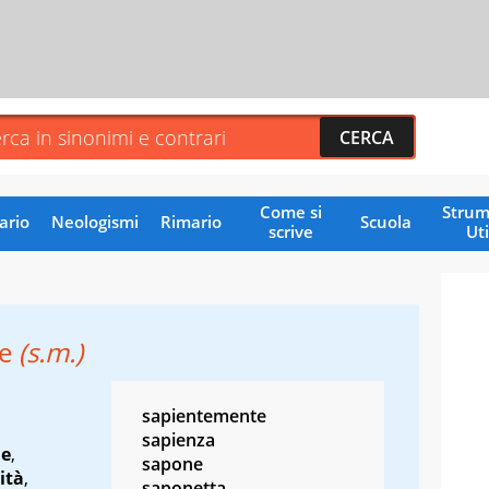
Come si
Strum
ario
Neologismi
Rimario
Scuola
scrive
Uti
re
(s.m.)
sapientemente
sapienza
ne
,
sapone
ità
,
saponetta