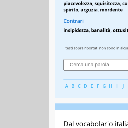
piacevolezza
,
squisitezza
,
co
spirito
,
arguzia
,
mordente
Contrari
insipidezza
,
banalità
,
ottusi
I testi sopra riportati non sono in alc
A
B
C
D
E
F
G
H
I
J
Dal vocabolario itali