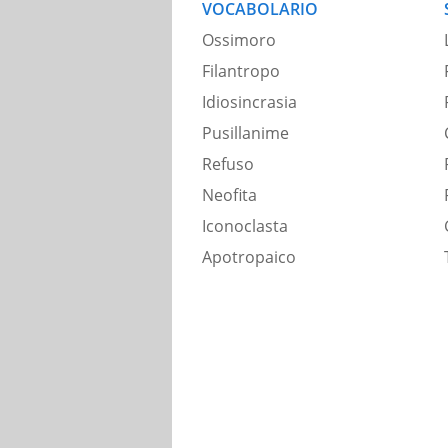
VOCABOLARIO
Ossimoro
Filantropo
Idiosincrasia
Pusillanime
Refuso
Neofita
Iconoclasta
Apotropaico