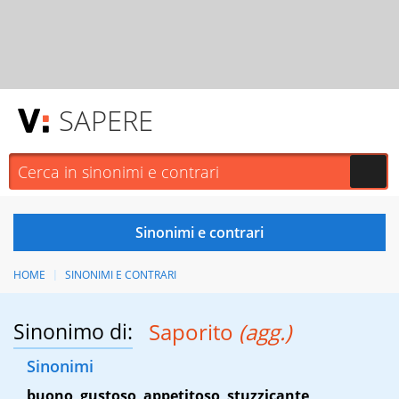
SAPERE
HOME
SINONIMI E CONTRARI
Sinonimo di:
Saporito
(agg.)
Sinonimi
buono
,
gustoso
,
appetitoso
,
stuzzicante
,