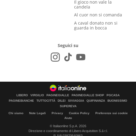
Il gioco non vale la
candela
Al cuor non si comanda
A caval donato non si
guarda in bocca
Seguici su
LIBERO
VIRGILIO
PAGINEGIALLE
PAGINEGIALLE SHOP
PGCASA
PAGINEBIANCHE
TUTTOCITTÀ
DILEI
SIVIAGGIA
QUIFINANZA
BUONISSIMO
SUPEREVA
Chi siamo
Note Legali
Privacy
Cookie Policy
Preferenze sui cookie
Aiuto
© Italiaonline S.p.A. 2026
Direzione e coordinamento di Libero Acquisition S.á r.l.
P. IVA 03970540963