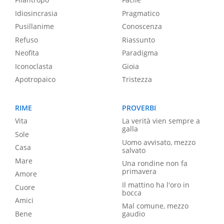
Idiosincrasia
Pragmatico
Pusillanime
Conoscenza
Refuso
Riassunto
Neofita
Paradigma
Iconoclasta
Gioia
Apotropaico
Tristezza
RIME
PROVERBI
Vita
La verità vien sempre a
galla
Sole
Uomo avvisato, mezzo
Casa
salvato
Mare
Una rondine non fa
primavera
Amore
Il mattino ha l'oro in
Cuore
bocca
Amici
Mal comune, mezzo
Bene
gaudio