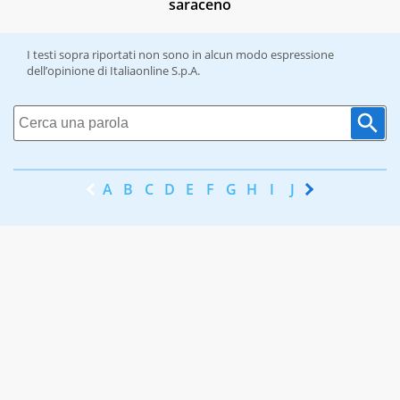
saraceno
I testi sopra riportati non sono in alcun modo espressione
dell’opinione di Italiaonline S.p.A.
A
B
C
D
E
F
G
H
I
J
K
L
M
N