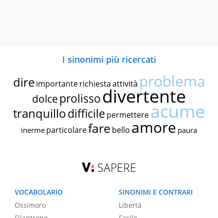
I sinonimi più ricercati
problema
dire
importante
richiesta
attività
divertente
prolisso
dolce
acume
tranquillo
difficile
permettere
amore
fare
particolare
bello
inerme
paura
SAPERE
VOCABOLARIO
SINONIMI E CONTRARI
Ossimoro
Libertà
Filantropo
Facile