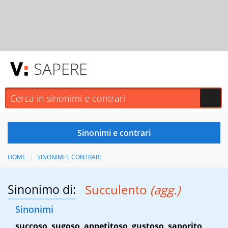
SAPERE
HOME
SINONIMI E CONTRARI
Sinonimo di:
Succulento
(agg.)
Sinonimi
succoso
,
sugoso
,
appetitoso
,
gustoso
,
saporito
,