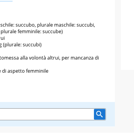
chile: succubo, plurale maschile: succubi,
 plurale femminile: succube)
rui
g
(plurale: succubi)
omessa alla volontà altrui, per mancanza di
 di aspetto femminile