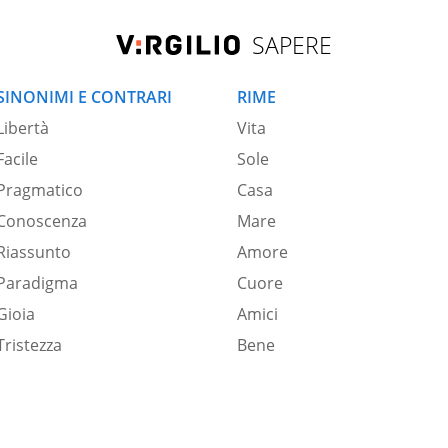
SAPERE
SINONIMI E CONTRARI
RIME
Libertà
Vita
Facile
Sole
Pragmatico
Casa
Conoscenza
Mare
Riassunto
Amore
Paradigma
Cuore
Gioia
Amici
Tristezza
Bene