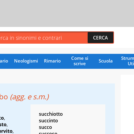
Come si
Strum
ario
Neologismi
Rimario
Scuola
scrive
Uti
ubo
(agg. e s.m.)
succhiotto
to
,
succinto
sto
,
succo
ervito
,
succoso