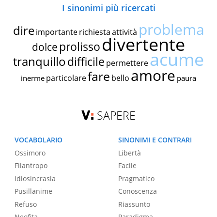
I sinonimi più ricercati
problema
dire
importante
richiesta
attività
divertente
prolisso
dolce
acume
tranquillo
difficile
permettere
amore
fare
particolare
bello
inerme
paura
SAPERE
VOCABOLARIO
SINONIMI E CONTRARI
Ossimoro
Libertà
Filantropo
Facile
Idiosincrasia
Pragmatico
Pusillanime
Conoscenza
Refuso
Riassunto
Neofita
Paradigma