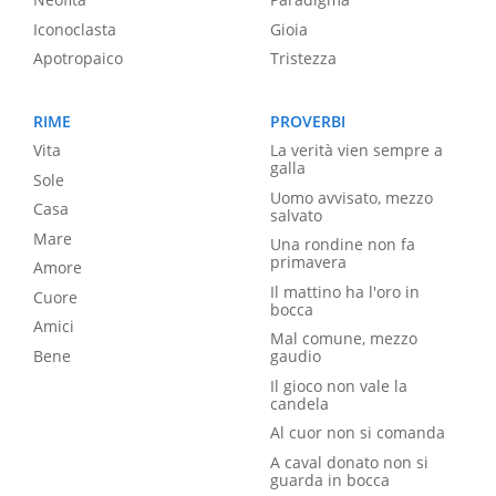
Iconoclasta
Gioia
Apotropaico
Tristezza
RIME
PROVERBI
Vita
La verità vien sempre a
galla
Sole
Uomo avvisato, mezzo
Casa
salvato
Mare
Una rondine non fa
primavera
Amore
Il mattino ha l'oro in
Cuore
bocca
Amici
Mal comune, mezzo
Bene
gaudio
Il gioco non vale la
candela
Al cuor non si comanda
A caval donato non si
guarda in bocca