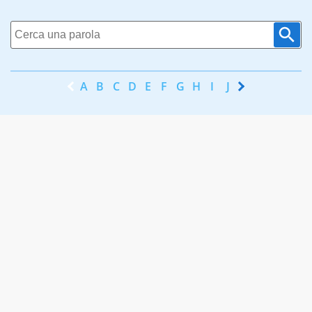
A
B
C
D
E
F
G
H
I
J
K
L
M
N