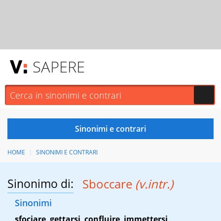
SAPERE
HOME
SINONIMI E CONTRARI
Sinonimo di:
Sboccare
(v.intr.)
Sinonimi
sfociare
,
gettarsi
,
confluire
,
immettersi
,