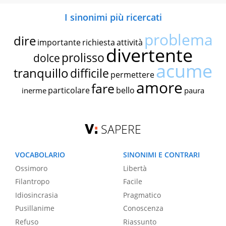
I sinonimi più ricercati
problema
dire
importante
richiesta
attività
divertente
prolisso
dolce
acume
tranquillo
difficile
permettere
amore
fare
particolare
bello
inerme
paura
SAPERE
VOCABOLARIO
SINONIMI E CONTRARI
Ossimoro
Libertà
Filantropo
Facile
Idiosincrasia
Pragmatico
Pusillanime
Conoscenza
Refuso
Riassunto