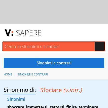
SAPERE
HOME
SINONIMI E CONTRARI
Sinonimo di:
Sfociare
(v.intr.)
Sinonimi
sboccare
,
immettersi
,
gettarsi
,
finire
,
terminare
,