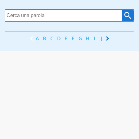
A
B
C
D
E
F
G
H
I
J
K
L
M
N