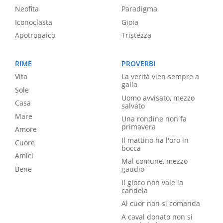
Neofita
Paradigma
Iconoclasta
Gioia
Apotropaico
Tristezza
RIME
PROVERBI
Vita
La verità vien sempre a
galla
Sole
Uomo avvisato, mezzo
Casa
salvato
Mare
Una rondine non fa
primavera
Amore
Il mattino ha l'oro in
Cuore
bocca
Amici
Mal comune, mezzo
Bene
gaudio
Il gioco non vale la
candela
Al cuor non si comanda
A caval donato non si