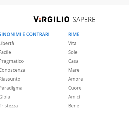
SAPERE
SINONIMI E CONTRARI
RIME
Libertà
Vita
Facile
Sole
Pragmatico
Casa
Conoscenza
Mare
Riassunto
Amore
Paradigma
Cuore
Gioia
Amici
Tristezza
Bene