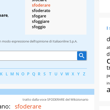
sfoderare
sfoderato
nare
,
sfogare
sfoggiare
sfoggio
I
d
un modo espressione dell’opinione di Italiaonline S.p.A.
at
d
t
K
L
M
N
O
P
Q
R
S
T
U
V
W
X
Y
Z
p
i
tratto dalla voce SFODERARE del Wikizionario
ano:
sfoderare