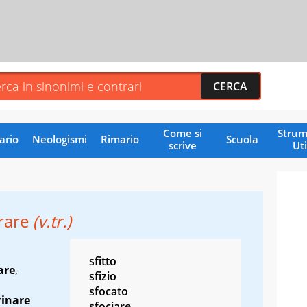
Come si
Strum
ario
Neologismi
Rimario
Scuola
scrive
Uti
rare
(v.tr.)
sfitto
are
,
sfizio
sfocato
rinare
sfociare