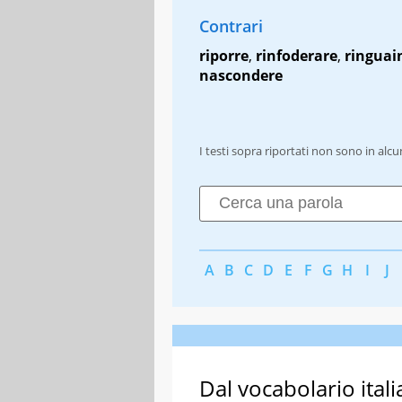
Contrari
riporre
,
rinfoderare
,
ringuai
nascondere
I testi sopra riportati non sono in alc
A
B
C
D
E
F
G
H
I
J
Dal vocabolario itali