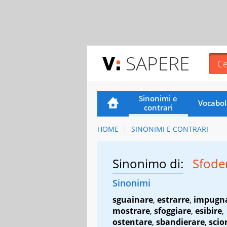
SAPERE
Sinonimi e
Vocabol
contrari
HOME
SINONIMI E CONTRARI
Sinonimo di:
Sfode
Sinonimi
sguainare
,
estrarre
,
impugn
mostrare
,
sfoggiare
,
esibire
,
ostentare
,
sbandierare
,
scio