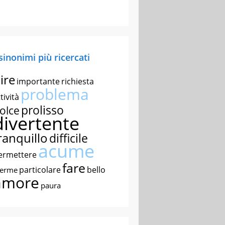
 sinonimi più ricercati
ire
importante
richiesta
problema
tività
prolisso
olce
divertente
ranquillo
difficile
acume
ermettere
fare
particolare
bello
nerme
amore
paura