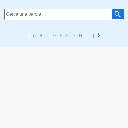
A
B
C
D
E
F
G
H
I
J
K
L
M
N