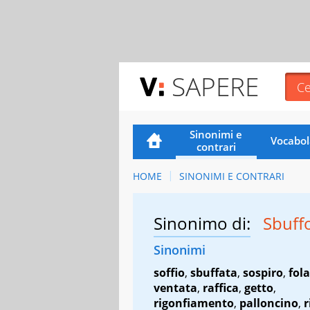
SAPERE
Sinonimi e
Vocabol
contrari
HOME
SINONIMI E CONTRARI
Sinonimo di:
Sbuff
Sinonimi
soffio
,
sbuffata
,
sospiro
,
fol
ventata
,
raffica
,
getto
,
rigonfiamento
,
palloncino
,
r