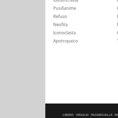
Idiosincrasia
Pusillanime
Refuso
Neofita
Iconoclasta
Apotropaico
LIBERO
VIRGILIO
PAGINEGIALLE
P