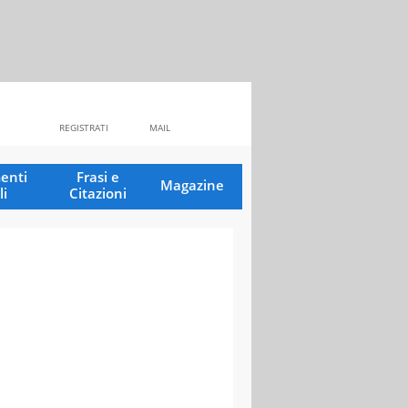
REGISTRATI
MAIL
enti
Frasi e
Magazine
li
Citazioni