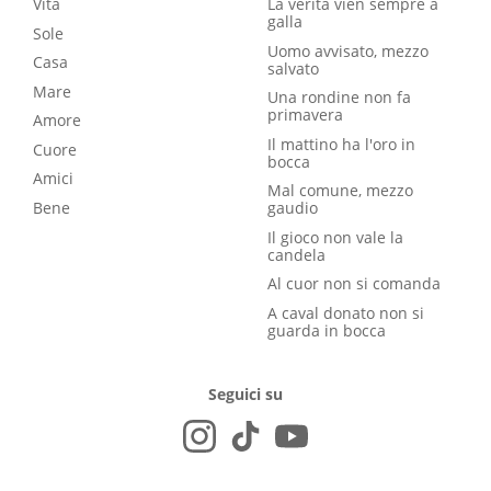
Vita
La verità vien sempre a
galla
Sole
Uomo avvisato, mezzo
Casa
salvato
Mare
Una rondine non fa
primavera
Amore
Il mattino ha l'oro in
Cuore
bocca
Amici
Mal comune, mezzo
Bene
gaudio
Il gioco non vale la
candela
Al cuor non si comanda
A caval donato non si
guarda in bocca
Seguici su