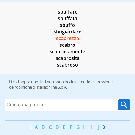
sbuffare
sbuffata
sbuffo
sbugiardare
scabrezza
scabro
scabrosamente
scabrosità
scabroso
I testi sopra riportati non sono in alcun modo espressione
dell’opinione di Italiaonline S.p.A.
A
B
C
D
E
F
G
H
I
J
K
L
M
N