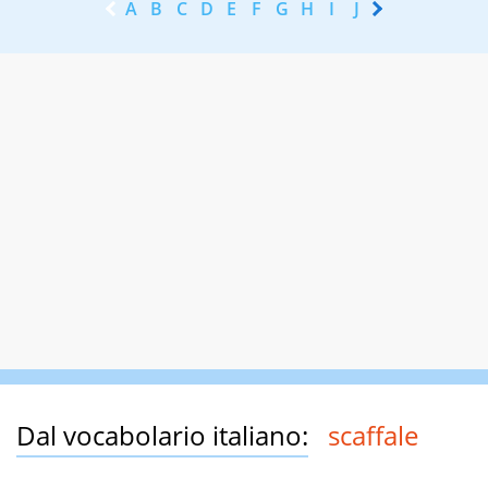
A
B
C
D
E
F
G
H
I
J
K
L
M
N
Dal vocabolario italiano:
scaffale