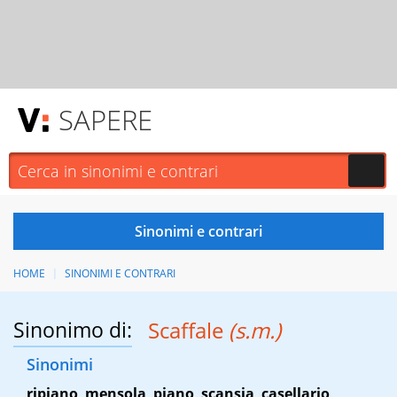
SAPERE
HOME
SINONIMI E CONTRARI
Sinonimo di:
Scaffale
(s.m.)
Sinonimi
ripiano
,
mensola
,
piano
,
scansia
,
casellario