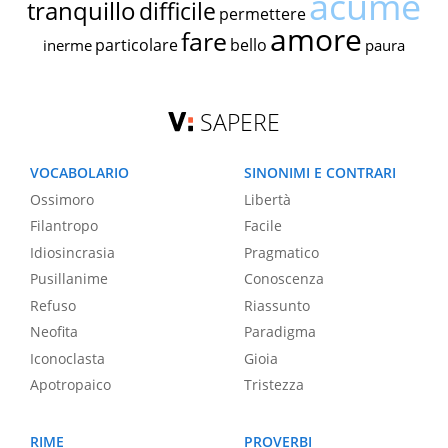
acume
tranquillo
difficile
permettere
amore
fare
particolare
bello
inerme
paura
SAPERE
VOCABOLARIO
SINONIMI E CONTRARI
Ossimoro
Libertà
Filantropo
Facile
Idiosincrasia
Pragmatico
Pusillanime
Conoscenza
Refuso
Riassunto
Neofita
Paradigma
Iconoclasta
Gioia
Apotropaico
Tristezza
RIME
PROVERBI