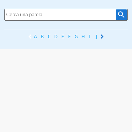
A
B
C
D
E
F
G
H
I
J
K
L
M
N