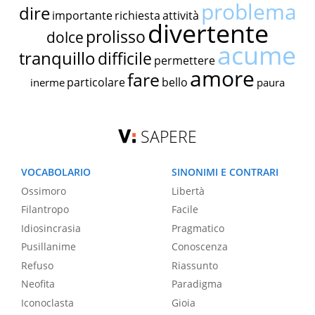
problema
dire
importante
richiesta
attività
divertente
prolisso
dolce
acume
tranquillo
difficile
permettere
amore
fare
particolare
bello
inerme
paura
SAPERE
VOCABOLARIO
SINONIMI E CONTRARI
Ossimoro
Libertà
Filantropo
Facile
Idiosincrasia
Pragmatico
Pusillanime
Conoscenza
Refuso
Riassunto
Neofita
Paradigma
Iconoclasta
Gioia