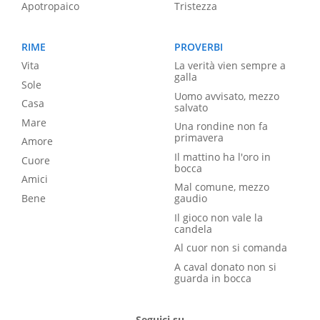
Apotropaico
Tristezza
RIME
PROVERBI
Vita
La verità vien sempre a
galla
Sole
Uomo avvisato, mezzo
Casa
salvato
Mare
Una rondine non fa
primavera
Amore
Il mattino ha l'oro in
Cuore
bocca
Amici
Mal comune, mezzo
Bene
gaudio
Il gioco non vale la
candela
Al cuor non si comanda
A caval donato non si
guarda in bocca
Seguici su