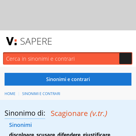
SAPERE
HOME
SINONIMI E CONTRARI
Sinonimo di:
Scagionare
(v.tr.)
Sinonimi
discolpare
,
scusare
,
difendere
,
giustificare
,