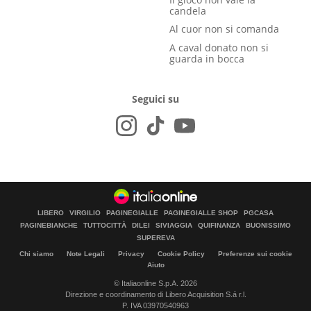
candela
Al cuor non si comanda
A caval donato non si
guarda in bocca
Seguici su
LIBERO
VIRGILIO
PAGINEGIALLE
PAGINEGIALLE SHOP
PGCASA
PAGINEBIANCHE
TUTTOCITTÀ
DILEI
SIVIAGGIA
QUIFINANZA
BUONISSIMO
SUPEREVA
Chi siamo
Note Legali
Privacy
Cookie Policy
Preferenze sui cookie
Aiuto
© Italiaonline S.p.A. 2026
Direzione e coordinamento di Libero Acquisition S.á r.l.
P. IVA 03970540963