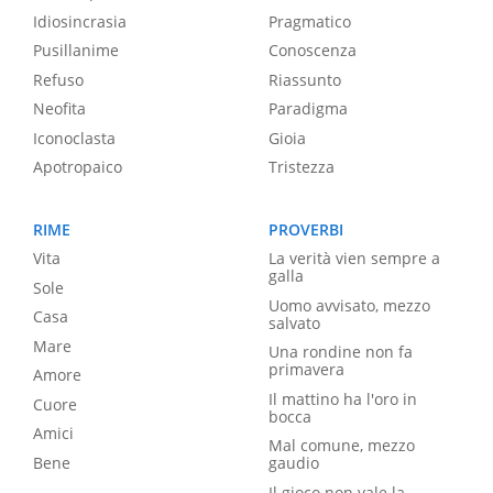
Idiosincrasia
Pragmatico
Pusillanime
Conoscenza
Refuso
Riassunto
Neofita
Paradigma
Iconoclasta
Gioia
Apotropaico
Tristezza
RIME
PROVERBI
Vita
La verità vien sempre a
galla
Sole
Uomo avvisato, mezzo
Casa
salvato
Mare
Una rondine non fa
primavera
Amore
Il mattino ha l'oro in
Cuore
bocca
Amici
Mal comune, mezzo
Bene
gaudio
Il gioco non vale la