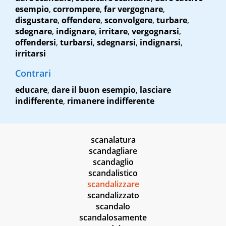
esempio
,
corrompere
,
far vergognare
,
disgustare
,
offendere
,
sconvolgere
,
turbare
,
sdegnare
,
indignare
,
irritare
,
vergognarsi
,
offendersi
,
turbarsi
,
sdegnarsi
,
indignarsi
,
irritarsi
Contrari
educare
,
dare il buon esempio
,
lasciare
indifferente
,
rimanere indifferente
scanalatura
scandagliare
scandaglio
scandalistico
scandalizzare
scandalizzato
scandalo
scandalosamente