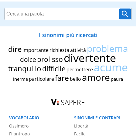
I sinonimi più ricercati
problema
dire
importante
richiesta
attività
divertente
prolisso
dolce
acume
tranquillo
difficile
permettere
amore
fare
particolare
bello
inerme
paura
SAPERE
VOCABOLARIO
SINONIMI E CONTRARI
Ossimoro
Libertà
Filantropo
Facile