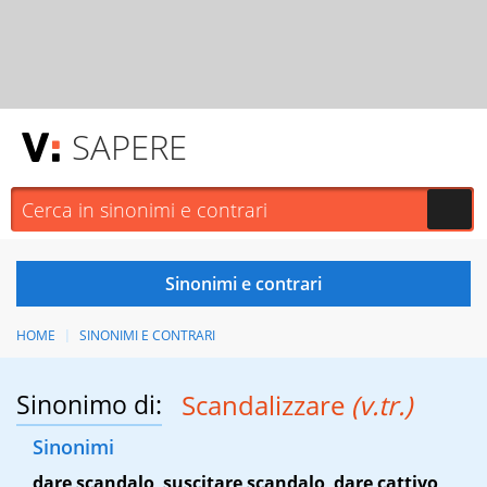
SAPERE
HOME
SINONIMI E CONTRARI
Sinonimo di:
Scandalizzare
(v.tr.)
Sinonimi
dare scandalo
,
suscitare scandalo
,
dare cattivo