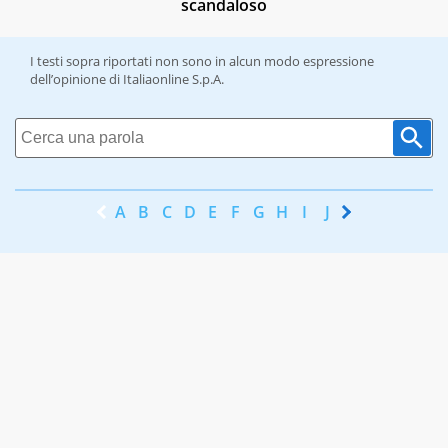
scandaloso
I testi sopra riportati non sono in alcun modo espressione
dell’opinione di Italiaonline S.p.A.
A
B
C
D
E
F
G
H
I
J
K
L
M
N