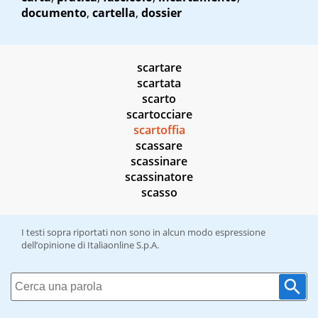
documento
,
cartella
,
dossier
scartare
scartata
scarto
scartocciare
scartoffia
scassare
scassinare
scassinatore
scasso
I testi sopra riportati non sono in alcun modo espressione
dell’opinione di Italiaonline S.p.A.