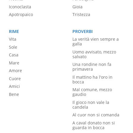
Iconoclasta
Gioia
Apotropaico
Tristezza
RIME
PROVERBI
Vita
La verità vien sempre a
galla
Sole
Uomo avvisato, mezzo
Casa
salvato
Mare
Una rondine non fa
primavera
Amore
Il mattino ha l'oro in
Cuore
bocca
Amici
Mal comune, mezzo
Bene
gaudio
Il gioco non vale la
candela
Al cuor non si comanda
A caval donato non si
guarda in bocca