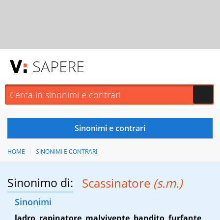
SAPERE
HOME
SINONIMI E CONTRARI
Sinonimo di:
Scassinatore
(s.m.)
Sinonimi
ladro
,
rapinatore
,
malvivente
,
bandito
,
furfante
,