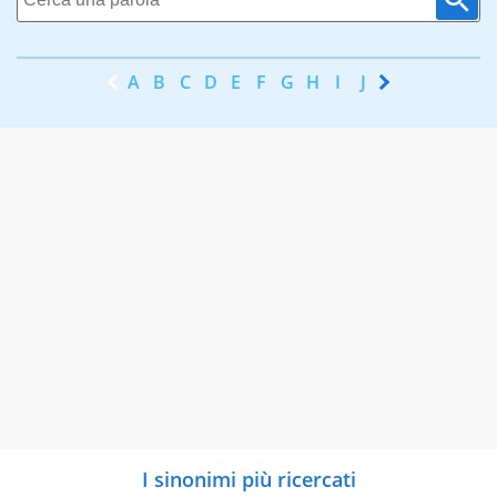
A
B
C
D
E
F
G
H
I
J
K
L
M
N
I sinonimi più ricercati