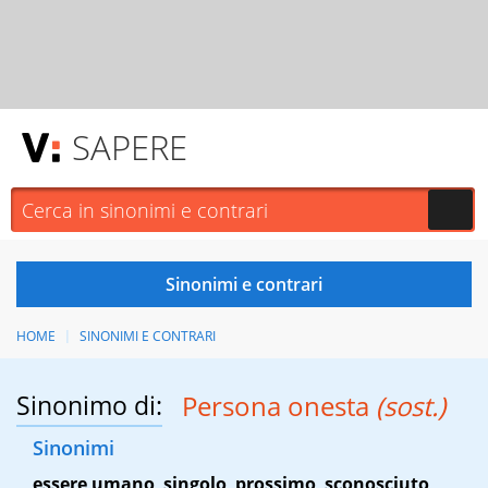
SAPERE
HOME
SINONIMI E CONTRARI
Sinonimo di:
Persona onesta
(sost.)
Sinonimi
essere umano
,
singolo
,
prossimo
,
sconosciuto
,