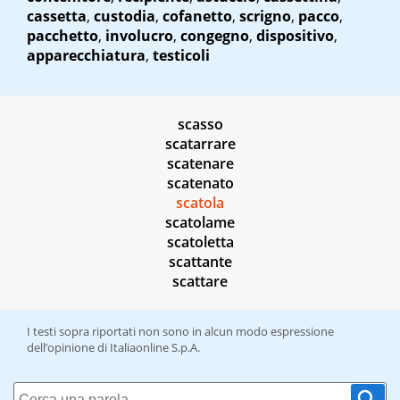
cassetta
,
custodia
,
cofanetto
,
scrigno
,
pacco
,
pacchetto
,
involucro
,
congegno
,
dispositivo
,
apparecchiatura
,
testicoli
scasso
scatarrare
scatenare
scatenato
scatola
scatolame
scatoletta
scattante
scattare
I testi sopra riportati non sono in alcun modo espressione
dell’opinione di Italiaonline S.p.A.