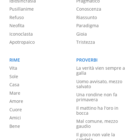
Idiosincrasia
Pragmatico
Pusillanime
Conoscenza
Refuso
Riassunto
Neofita
Paradigma
Iconoclasta
Gioia
Apotropaico
Tristezza
RIME
PROVERBI
Vita
La verità vien sempre a
galla
Sole
Uomo avvisato, mezzo
Casa
salvato
Mare
Una rondine non fa
primavera
Amore
Il mattino ha l'oro in
Cuore
bocca
Amici
Mal comune, mezzo
Bene
gaudio
Il gioco non vale la
candela