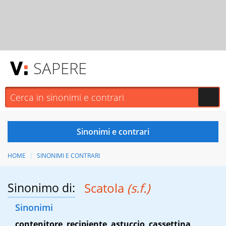
SAPERE
HOME
SINONIMI E CONTRARI
Sinonimo di:
Scatola
(s.f.)
Sinonimi
contenitore
,
recipiente
,
astuccio
,
cassettina
,