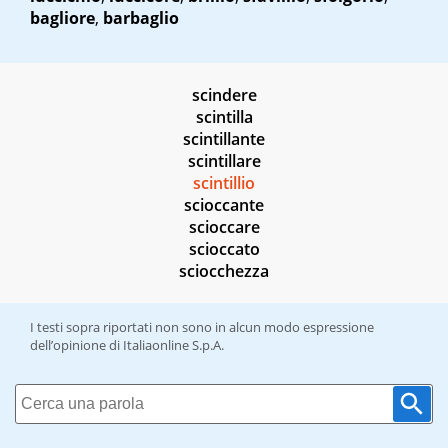
bagliore
,
barbaglio
scindere
scintilla
scintillante
scintillare
scintillio
scioccante
scioccare
scioccato
sciocchezza
I testi sopra riportati non sono in alcun modo espressione
dell’opinione di Italiaonline S.p.A.