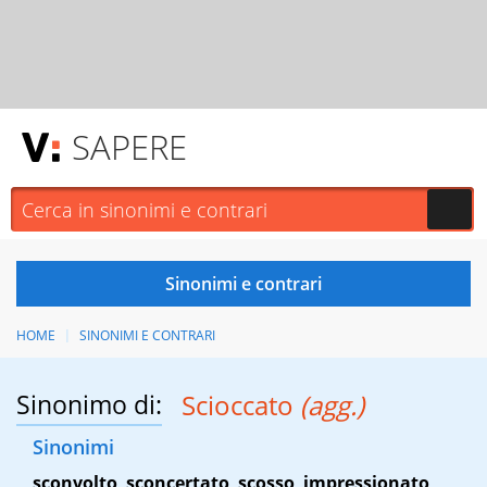
SAPERE
HOME
SINONIMI E CONTRARI
Sinonimo di:
Scioccato
(agg.)
Sinonimi
sconvolto
,
sconcertato
,
scosso
,
impressionato
,