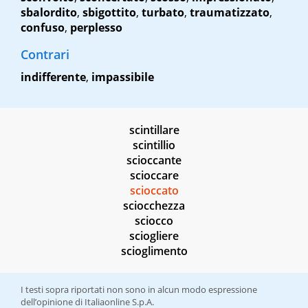
sbalordito
,
sbigottito
,
turbato
,
traumatizzato
,
confuso
,
perplesso
Contrari
indifferente
,
impassibile
scintillare
scintillio
scioccante
scioccare
scioccato
sciocchezza
sciocco
sciogliere
scioglimento
I testi sopra riportati non sono in alcun modo espressione
dell’opinione di Italiaonline S.p.A.