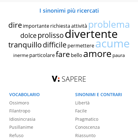
I sinonimi più ricercati
problema
dire
importante
richiesta
attività
divertente
prolisso
dolce
acume
tranquillo
difficile
permettere
amore
fare
particolare
bello
inerme
paura
SAPERE
VOCABOLARIO
SINONIMI E CONTRARI
Ossimoro
Libertà
Filantropo
Facile
Idiosincrasia
Pragmatico
Pusillanime
Conoscenza
Refuso
Riassunto