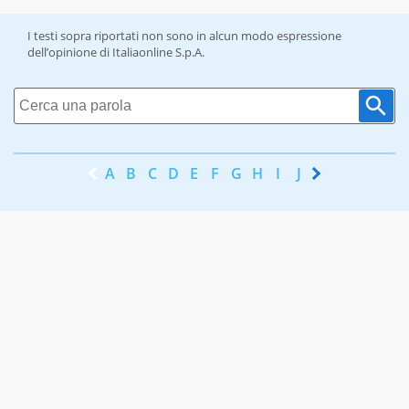
I testi sopra riportati non sono in alcun modo espressione
dell’opinione di Italiaonline S.p.A.
A
B
C
D
E
F
G
H
I
J
K
L
M
N