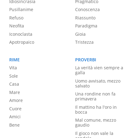
Idiosincrasia
Pragmatico
Pusillanime
Conoscenza
Refuso
Riassunto
Neofita
Paradigma
Iconoclasta
Gioia
Apotropaico
Tristezza
RIME
PROVERBI
Vita
La verità vien sempre a
galla
Sole
Uomo avvisato, mezzo
Casa
salvato
Mare
Una rondine non fa
primavera
Amore
Il mattino ha l'oro in
Cuore
bocca
Amici
Mal comune, mezzo
Bene
gaudio
Il gioco non vale la