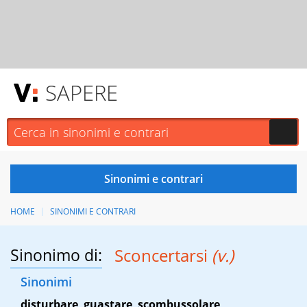
SAPERE
HOME
SINONIMI E CONTRARI
Sinonimo di:
Sconcertarsi
(v.)
Sinonimi
disturbare
,
guastare
,
scombussolare
,