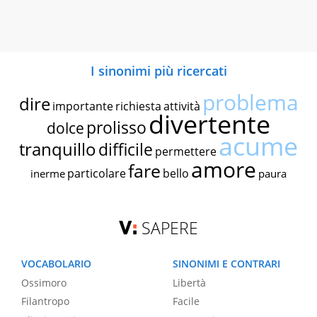
I sinonimi più ricercati
problema
dire
importante
richiesta
attività
divertente
prolisso
dolce
acume
tranquillo
difficile
permettere
amore
fare
particolare
bello
inerme
paura
SAPERE
VOCABOLARIO
SINONIMI E CONTRARI
Ossimoro
Libertà
Filantropo
Facile