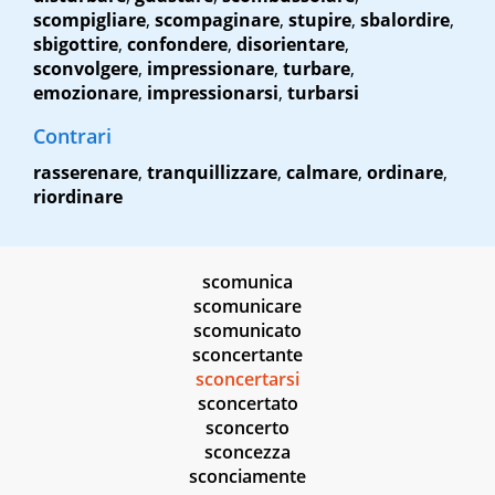
scompigliare
,
scompaginare
,
stupire
,
sbalordire
,
sbigottire
,
confondere
,
disorientare
,
sconvolgere
,
impressionare
,
turbare
,
emozionare
,
impressionarsi
,
turbarsi
Contrari
rasserenare
,
tranquillizzare
,
calmare
,
ordinare
,
riordinare
scomunica
scomunicare
scomunicato
sconcertante
sconcertarsi
sconcertato
sconcerto
sconcezza
sconciamente