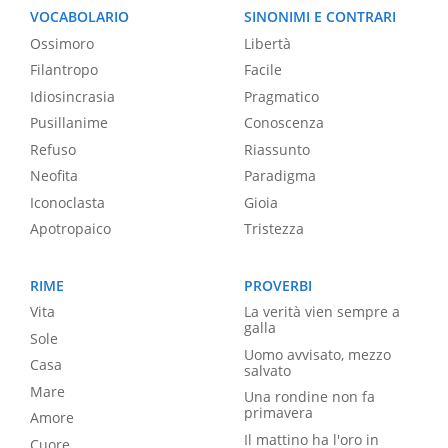
VOCABOLARIO
SINONIMI E CONTRARI
Ossimoro
Libertà
Filantropo
Facile
Idiosincrasia
Pragmatico
Pusillanime
Conoscenza
Refuso
Riassunto
Neofita
Paradigma
Iconoclasta
Gioia
Apotropaico
Tristezza
RIME
PROVERBI
Vita
La verità vien sempre a
galla
Sole
Uomo avvisato, mezzo
Casa
salvato
Mare
Una rondine non fa
primavera
Amore
Il mattino ha l'oro in
Cuore