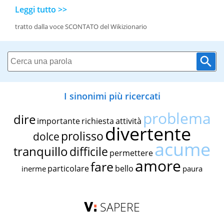
Leggi tutto >>
tratto dalla voce SCONTATO del Wikizionario
I sinonimi più ricercati
problema
dire
importante
richiesta
attività
divertente
prolisso
dolce
acume
tranquillo
difficile
permettere
amore
fare
particolare
bello
inerme
paura
SAPERE