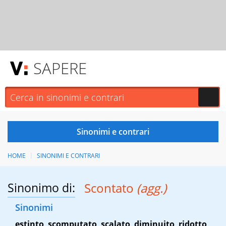
SAPERE
HOME
SINONIMI E CONTRARI
Sinonimo di:
Scontato
(agg.)
Sinonimi
estinto
,
scomputato
,
scalato
,
diminuito
,
ridotto
,