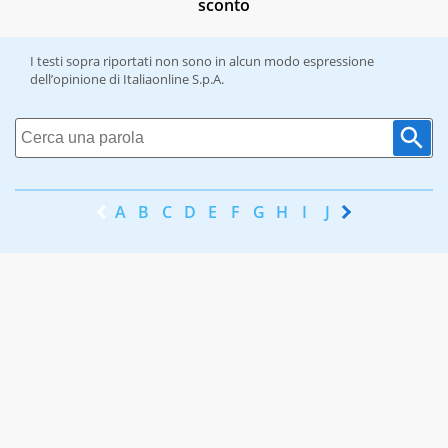
sconto
I testi sopra riportati non sono in alcun modo espressione
dell’opinione di Italiaonline S.p.A.
A
B
C
D
E
F
G
H
I
J
K
L
M
N