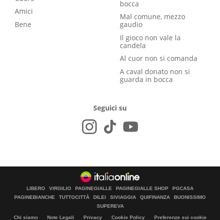
bocca
Amici
Mal comune, mezzo
Bene
gaudio
Il gioco non vale la
candela
Al cuor non si comanda
A caval donato non si
guarda in bocca
Seguici su
LIBERO
VIRGILIO
PAGINEGIALLE
PAGINEGIALLE SHOP
PGCASA
PAGINEBIANCHE
TUTTOCITTÀ
DILEI
SIVIAGGIA
QUIFINANZA
BUONISSIMO
SUPEREVA
Chi siamo
Note Legali
Privacy
Cookie Policy
Preferenze sui cookie