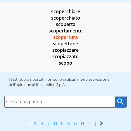
scoperchiare
scoperchiato
scoperta
scopertamente
scopertura
scopettone
scopiazzare
scopiazzato
scopo
I testi sopra riportati non sono in alcun modo espressione
dell’opinione di Italiaonline S.p.A.
A
B
C
D
E
F
G
H
I
J
K
L
M
N