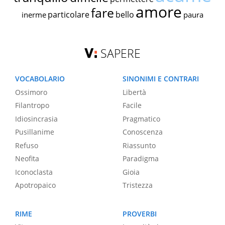
amore
fare
particolare
bello
inerme
paura
SAPERE
VOCABOLARIO
SINONIMI E CONTRARI
Ossimoro
Libertà
Filantropo
Facile
Idiosincrasia
Pragmatico
Pusillanime
Conoscenza
Refuso
Riassunto
Neofita
Paradigma
Iconoclasta
Gioia
Apotropaico
Tristezza
RIME
PROVERBI