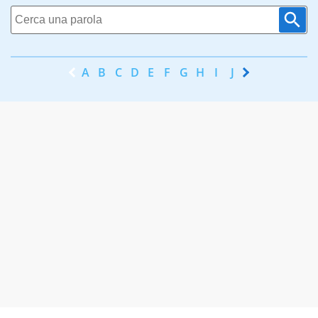
A
B
C
D
E
F
G
H
I
J
K
L
M
N