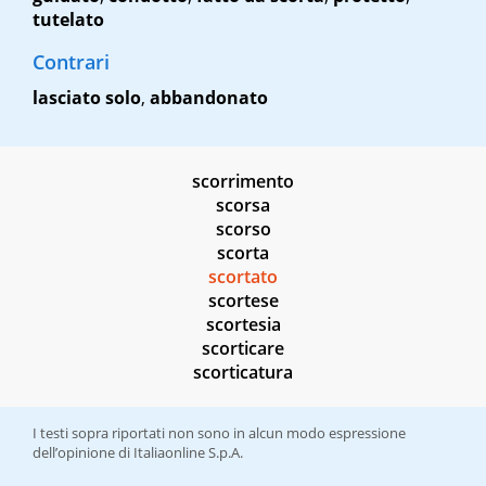
tutelato
Contrari
lasciato solo
,
abbandonato
scorrimento
scorsa
scorso
scorta
scortato
scortese
scortesia
scorticare
scorticatura
I testi sopra riportati non sono in alcun modo espressione
dell’opinione di Italiaonline S.p.A.