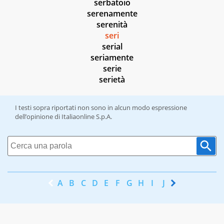
serbatoio
serenamente
serenità
seri
serial
seriamente
serie
serietà
I testi sopra riportati non sono in alcun modo espressione
dell’opinione di Italiaonline S.p.A.
A
B
C
D
E
F
G
H
I
J
K
L
M
N