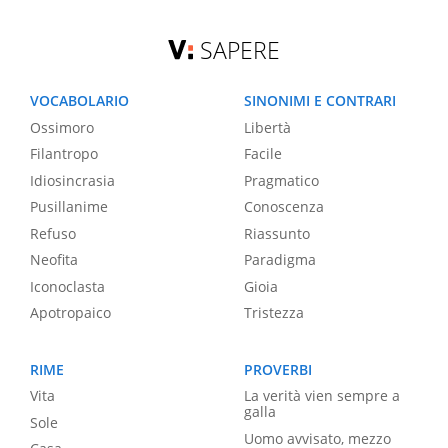
SAPERE
VOCABOLARIO
SINONIMI E CONTRARI
Ossimoro
Libertà
Filantropo
Facile
Idiosincrasia
Pragmatico
Pusillanime
Conoscenza
Refuso
Riassunto
Neofita
Paradigma
Iconoclasta
Gioia
Apotropaico
Tristezza
RIME
PROVERBI
Vita
La verità vien sempre a
galla
Sole
Uomo avvisato, mezzo