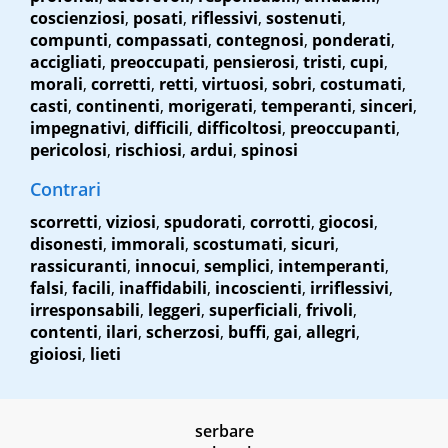
coscienziosi
,
posati
,
riflessivi
,
sostenuti
,
compunti
,
compassati
,
contegnosi
,
ponderati
,
accigliati
,
preoccupati
,
pensierosi
,
tristi
,
cupi
,
morali
,
corretti
,
retti
,
virtuosi
,
sobri
,
costumati
,
casti
,
continenti
,
morigerati
,
temperanti
,
sinceri
,
impegnativi
,
difficili
,
difficoltosi
,
preoccupanti
,
pericolosi
,
rischiosi
,
ardui
,
spinosi
Contrari
scorretti
,
viziosi
,
spudorati
,
corrotti
,
giocosi
,
disonesti
,
immorali
,
scostumati
,
sicuri
,
rassicuranti
,
innocui
,
semplici
,
intemperanti
,
falsi
,
facili
,
inaffidabili
,
incoscienti
,
irriflessivi
,
irresponsabili
,
leggeri
,
superficiali
,
frivoli
,
contenti
,
ilari
,
scherzosi
,
buffi
,
gai
,
allegri
,
gioiosi
,
lieti
serbare