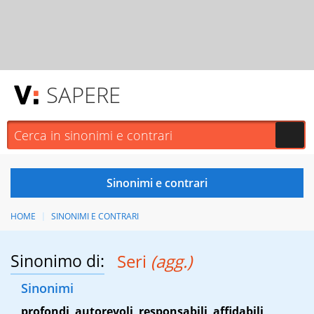
SAPERE
HOME
SINONIMI E CONTRARI
Sinonimo di:
Seri
(agg.)
Sinonimi
profondi
,
autorevoli
,
responsabili
,
affidabili
,