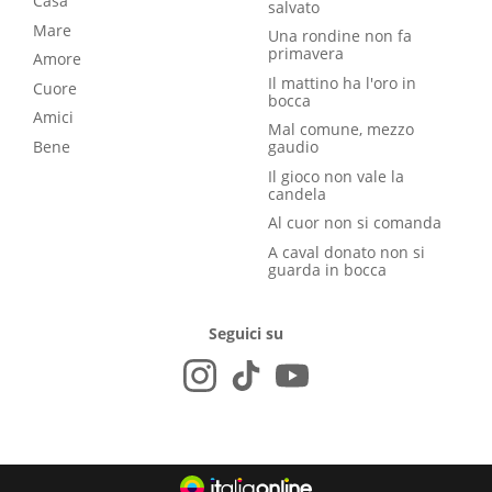
Casa
salvato
Mare
Una rondine non fa
primavera
Amore
Il mattino ha l'oro in
Cuore
bocca
Amici
Mal comune, mezzo
Bene
gaudio
Il gioco non vale la
candela
Al cuor non si comanda
A caval donato non si
guarda in bocca
Seguici su