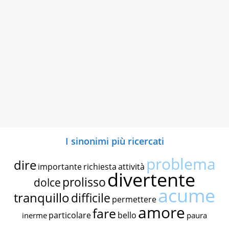
I sinonimi più ricercati
problema
dire
importante
richiesta
attività
divertente
prolisso
dolce
acume
tranquillo
difficile
permettere
amore
fare
particolare
bello
inerme
paura