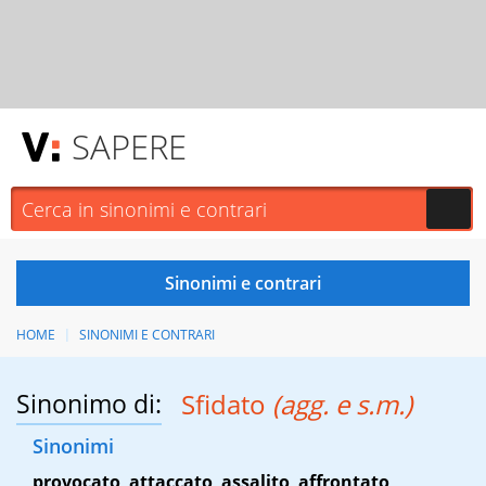
SAPERE
HOME
SINONIMI E CONTRARI
Sinonimo di:
Sfidato
(agg. e s.m.)
Sinonimi
provocato
,
attaccato
,
assalito
,
affrontato
,