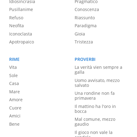
Idiosincrasia
Pragmatico
Pusillanime
Conoscenza
Refuso
Riassunto
Neofita
Paradigma
Iconoclasta
Gioia
Apotropaico
Tristezza
RIME
PROVERBI
Vita
La verità vien sempre a
galla
Sole
Uomo avvisato, mezzo
Casa
salvato
Mare
Una rondine non fa
primavera
Amore
Il mattino ha l'oro in
Cuore
bocca
Amici
Mal comune, mezzo
Bene
gaudio
Il gioco non vale la