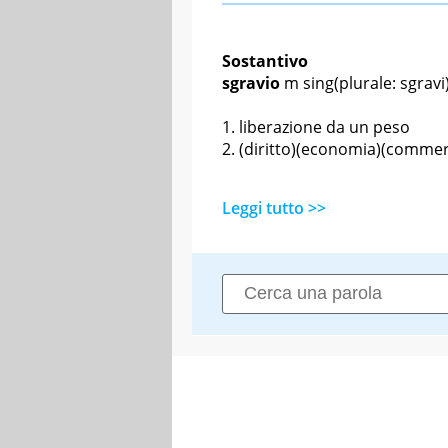
Sostantivo
sgravio
m sing
(plurale: sgravi
liberazione da un peso
(diritto)(economia)(commer
Leggi tutto >>