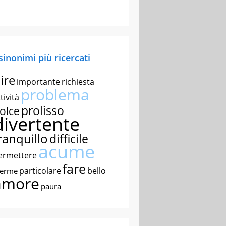
 sinonimi più ricercati
ire
importante
richiesta
problema
tività
prolisso
olce
divertente
ranquillo
difficile
acume
ermettere
fare
particolare
bello
nerme
amore
paura