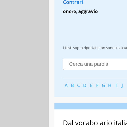
Contrari
onere
,
aggravio
I testi sopra riportati non sono in alc
A
B
C
D
E
F
G
H
I
J
Dal vocabolario itali