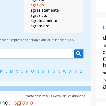
sgravio
sgraziatamente
sgraziato
sgretolamento
sgretolare
I
d
un modo espressione dell’opinione di Italiaonline S.p.A.
at
d
t
K
L
M
N
O
P
Q
R
S
T
U
V
W
X
Y
Z
p
i
tratto dalla voce SGRAVIO del Wikizionario
ano:
sgravio