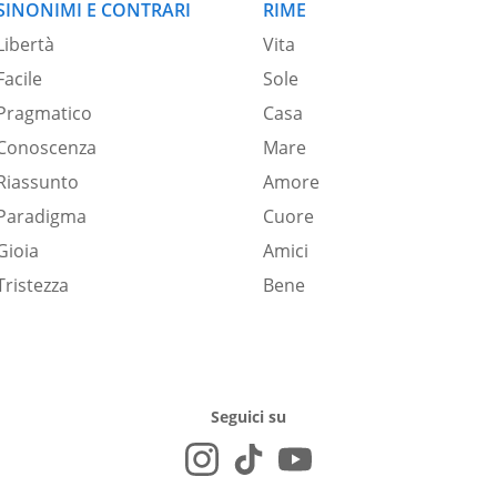
SINONIMI E CONTRARI
RIME
Libertà
Vita
Facile
Sole
Pragmatico
Casa
Conoscenza
Mare
Riassunto
Amore
Paradigma
Cuore
Gioia
Amici
Tristezza
Bene
Seguici su