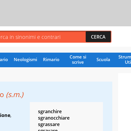
Come si
Strum
ario
Neologismi
Rimario
Scuola
scrive
Uti
io
(s.m.)
sgranchire
ione
,
sgranocchiare
sgrassare
sgravare