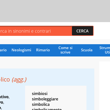
Come si
Strum
ario
Neologismi
Rimario
Scuola
scrive
Uti
lico
(agg.)
simbiosi
ativo
,
simboleggiare
vo
,
simbolica
o
,
simbolicamente