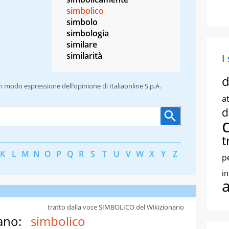
simbolico
simbolo
simbologia
similare
similarità
I
d
un modo espressione dell’opinione di Italiaonline S.p.A.
at
d
t
K
L
M
N
O
P
Q
R
S
T
U
V
W
X
Y
Z
p
i
tratto dalla voce SIMBOLICO del Wikizionario
ano:
simbolico