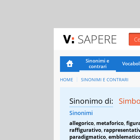
SAPERE
Sinonimi e
Vocabol
contrari
HOME
SINONIMI E CONTRARI
Sinonimo di:
Simbo
Sinonimi
allegorico
,
metaforico
,
figur
raffigurativo
,
rappresentati
paradigmatico
,
emblematic