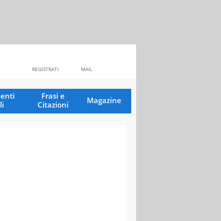
REGISTRATI
MAIL
enti
Frasi e
Magazine
li
Citazioni