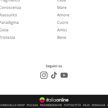
Pragmatico
Casa
Conoscenza
Mare
Riassunto
Amore
Paradigma
Cuore
Gioia
Amici
Tristezza
Bene
Seguici su
AGINEGIALLE SHOP
PGCASA
PAGINEBIANCHE
TUTTOCITTÀ
DILEI
SIVIAGGIA