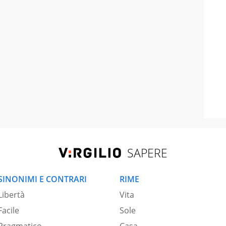
SAPERE
SINONIMI E CONTRARI
RIME
Libertà
Vita
Facile
Sole