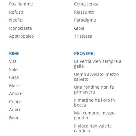
Pusillanime
Conoscenza
Refuso
Riassunto
Neofita
Paradigma
Iconoclasta
Gioia
Apotropaico
Tristezza
RIME
PROVERBI
Vita
La verità vien sempre a
galla
Sole
Uomo avvisato, mezzo
Casa
salvato
Mare
Una rondine non fa
primavera
Amore
Il mattino ha l'oro in
Cuore
bocca
Amici
Mal comune, mezzo
Bene
gaudio
Il gioco non vale la
candela