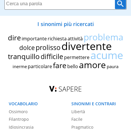
I sinonimi più ricercati
problema
dire
importante
richiesta
attività
divertente
prolisso
dolce
acume
tranquillo
difficile
permettere
amore
fare
particolare
bello
inerme
paura
SAPERE
VOCABOLARIO
SINONIMI E CONTRARI
Ossimoro
Libertà
Filantropo
Facile
Idiosincrasia
Pragmatico