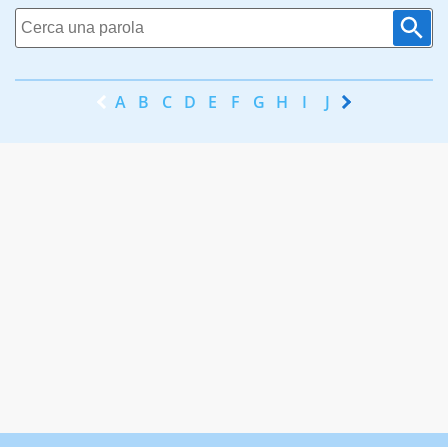
A
B
C
D
E
F
G
H
I
J
K
L
M
N