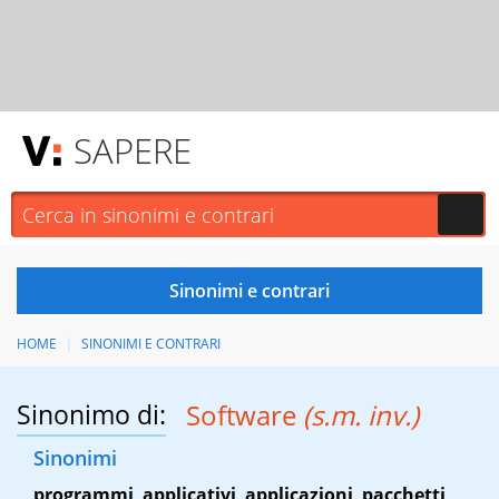
SAPERE
HOME
SINONIMI E CONTRARI
Sinonimo di:
Software
(s.m. inv.)
Sinonimi
programmi
,
applicativi
,
applicazioni
,
pacchetti