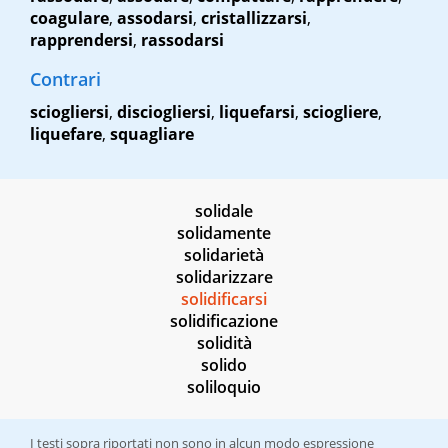
coagulare
,
assodarsi
,
cristallizzarsi
,
rapprendersi
,
rassodarsi
Contrari
sciogliersi
,
disciogliersi
,
liquefarsi
,
sciogliere
,
liquefare
,
squagliare
solidale
solidamente
solidarietà
solidarizzare
solidificarsi
solidificazione
solidità
solido
soliloquio
I testi sopra riportati non sono in alcun modo espressione