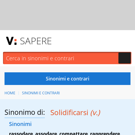
SAPERE
HOME
SINONIMI E CONTRARI
Sinonimo di:
Solidificarsi
(v.)
Sinonimi
rassodare
,
assodare
,
compattare
,
rapprendere
,