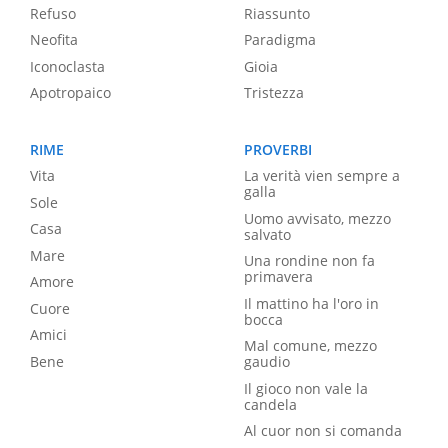
Refuso
Riassunto
Neofita
Paradigma
Iconoclasta
Gioia
Apotropaico
Tristezza
RIME
PROVERBI
Vita
La verità vien sempre a
galla
Sole
Uomo avvisato, mezzo
Casa
salvato
Mare
Una rondine non fa
primavera
Amore
Il mattino ha l'oro in
Cuore
bocca
Amici
Mal comune, mezzo
Bene
gaudio
Il gioco non vale la
candela
Al cuor non si comanda