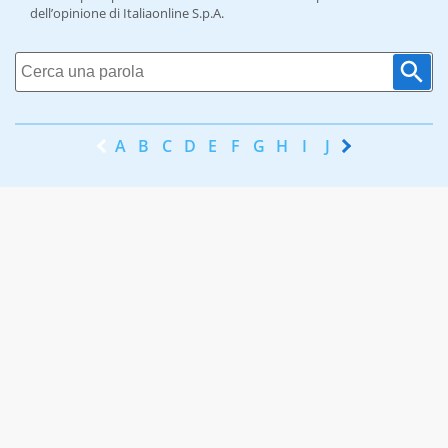
dell’opinione di Italiaonline S.p.A.
A
B
C
D
E
F
G
H
I
J
K
L
M
N