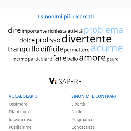
I sinonimi più ricercati
problema
dire
importante
richiesta
attività
divertente
prolisso
dolce
acume
tranquillo
difficile
permettere
amore
fare
particolare
bello
inerme
paura
SAPERE
VOCABOLARIO
SINONIMI E CONTRARI
Ossimoro
Libertà
Filantropo
Facile
Idiosincrasia
Pragmatico
Pusillanime
Conoscenza