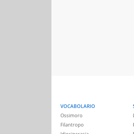
VOCABOLARIO
Ossimoro
Filantropo