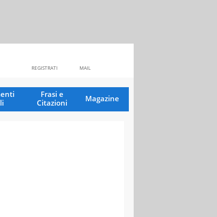
REGISTRATI
MAIL
enti
Frasi e
Magazine
li
Citazioni