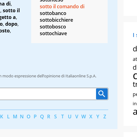
ma di
,
sotto il comando di
i
,
sotto il
sottobanco
getto a
,
sottobicchiere
do
,
dopo
,
sottobosco
osto
,
sottochiave
I
d
at
d
un modo espressione dell’opinione di Italiaonline S.p.A.
t
p
i
K
L
M
N
O
P
Q
R
S
T
U
V
W
X
Y
Z