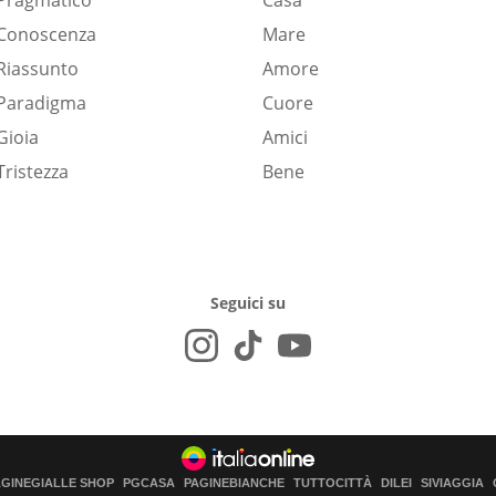
Pragmatico
Casa
Conoscenza
Mare
Riassunto
Amore
Paradigma
Cuore
Gioia
Amici
Tristezza
Bene
Seguici su
AGINEGIALLE SHOP
PGCASA
PAGINEBIANCHE
TUTTOCITTÀ
DILEI
SIVIAGGIA