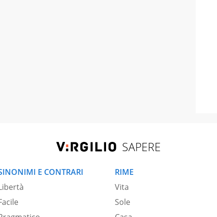
SAPERE
SINONIMI E CONTRARI
RIME
Libertà
Vita
Facile
Sole