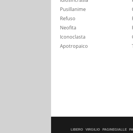
Idiosincrasia
Pusillanime
Refuso
Neofita
Iconoclasta
Apotropaico
LIBERO
VIRGILIO
PAGINEGIALLE
P