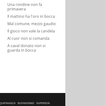
Una rondine non fa
primavera
Il mattino ha l'oro in bocca
Mal comune, mezzo gaudio
Il gioco non vale la candela
Al cuor non si comanda
A caval donato non si
guarda in bocca
QUIFINANZA
BUONISSIMO
SUPEREVA