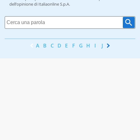
dell’opinione di Italiaonline S.p.A.
A
B
C
D
E
F
G
H
I
J
K
L
M
N