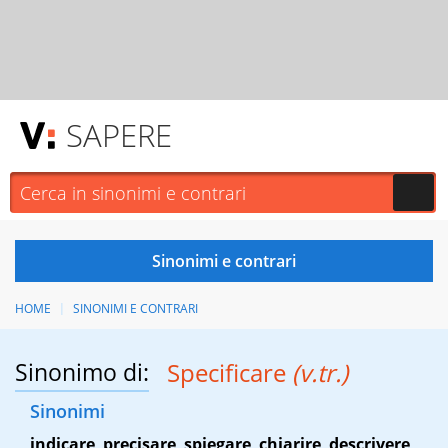
SAPERE
HOME
SINONIMI E CONTRARI
Sinonimo di:
Specificare
(v.tr.)
Sinonimi
indicare
,
precisare
,
spiegare
,
chiarire
,
descrivere
,