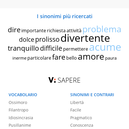
I sinonimi più ricercati
problema
dire
importante
richiesta
attività
divertente
prolisso
dolce
acume
tranquillo
difficile
permettere
amore
fare
particolare
bello
inerme
paura
SAPERE
VOCABOLARIO
SINONIMI E CONTRARI
Ossimoro
Libertà
Filantropo
Facile
Idiosincrasia
Pragmatico
Pusillanime
Conoscenza