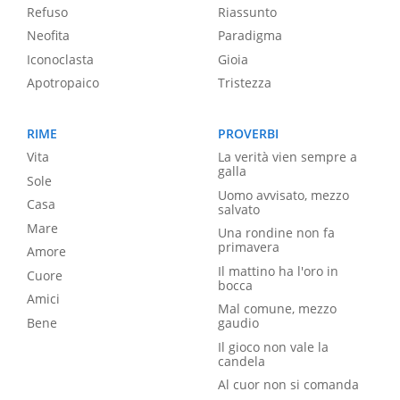
Refuso
Riassunto
Neofita
Paradigma
Iconoclasta
Gioia
Apotropaico
Tristezza
RIME
PROVERBI
Vita
La verità vien sempre a
galla
Sole
Uomo avvisato, mezzo
Casa
salvato
Mare
Una rondine non fa
primavera
Amore
Il mattino ha l'oro in
Cuore
bocca
Amici
Mal comune, mezzo
Bene
gaudio
Il gioco non vale la
candela
Al cuor non si comanda