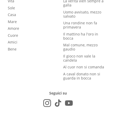
Vita
La verità vien sempre a
galla
Sole
Uomo avvisato, mezzo
Casa
salvato
Mare
Una rondine non fa
primavera
Amore
Il mattino ha l'oro in
Cuore
bocca
Amici
Mal comune, mezzo
Bene
gaudio
Il gioco non vale la
candela
Al cuor non si comanda
A caval donato non si
guarda in bocca
Seguici su