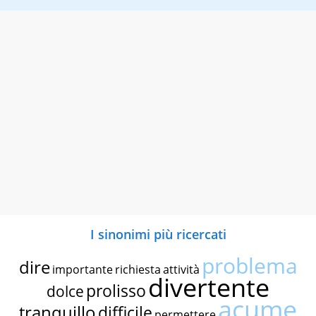
I sinonimi più ricercati
problema
dire
importante
richiesta
attività
divertente
prolisso
dolce
acume
tranquillo
difficile
permettere