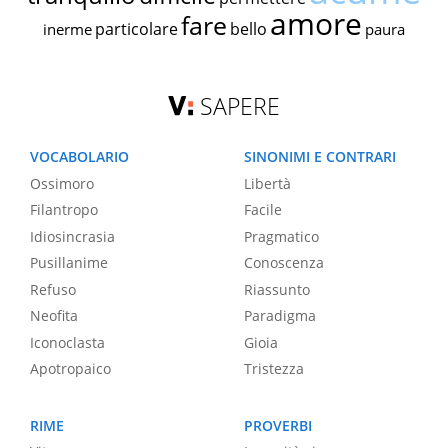
amore
fare
particolare
bello
inerme
paura
SAPERE
VOCABOLARIO
SINONIMI E CONTRARI
Ossimoro
Libertà
Filantropo
Facile
Idiosincrasia
Pragmatico
Pusillanime
Conoscenza
Refuso
Riassunto
Neofita
Paradigma
Iconoclasta
Gioia
Apotropaico
Tristezza
RIME
PROVERBI