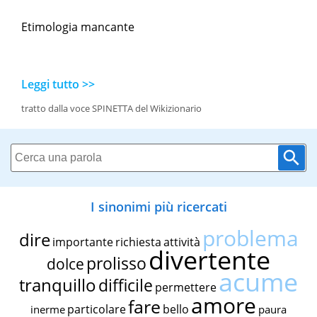
Etimologia mancante
Leggi tutto >>
tratto dalla voce SPINETTA del Wikizionario
I sinonimi più ricercati
problema
dire
importante
richiesta
attività
divertente
prolisso
dolce
acume
tranquillo
difficile
permettere
amore
fare
particolare
bello
inerme
paura