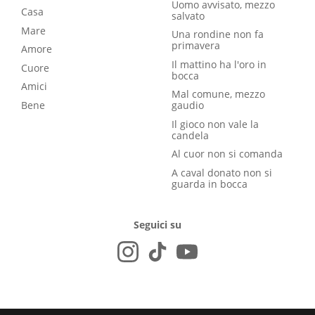
Uomo avvisato, mezzo
Casa
salvato
Mare
Una rondine non fa
primavera
Amore
Il mattino ha l'oro in
Cuore
bocca
Amici
Mal comune, mezzo
Bene
gaudio
Il gioco non vale la
candela
Al cuor non si comanda
A caval donato non si
guarda in bocca
Seguici su