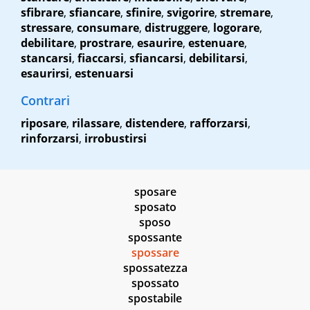
sfibrare
,
sfiancare
,
sfinire
,
svigorire
,
stremare
,
stressare
,
consumare
,
distruggere
,
logorare
,
debilitare
,
prostrare
,
esaurire
,
estenuare
,
stancarsi
,
fiaccarsi
,
sfiancarsi
,
debilitarsi
,
esaurirsi
,
estenuarsi
Contrari
riposare
,
rilassare
,
distendere
,
rafforzarsi
,
rinforzarsi
,
irrobustirsi
sposare
sposato
sposo
spossante
spossare
spossatezza
spossato
spostabile