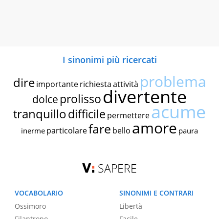
I sinonimi più ricercati
problema
dire
importante
richiesta
attività
divertente
prolisso
dolce
acume
tranquillo
difficile
permettere
amore
fare
particolare
bello
inerme
paura
SAPERE
VOCABOLARIO
SINONIMI E CONTRARI
Ossimoro
Libertà
Filantropo
Facile