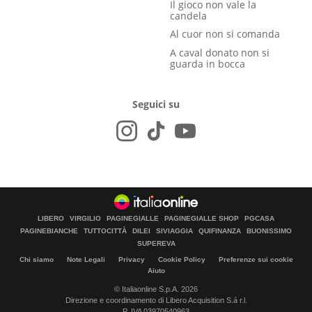
Il gioco non vale la
candela
Al cuor non si comanda
A caval donato non si
guarda in bocca
Seguici su
LIBERO
VIRGILIO
PAGINEGIALLE
PAGINEGIALLE SHOP
PGCASA
PAGINEBIANCHE
TUTTOCITTÀ
DILEI
SIVIAGGIA
QUIFINANZA
BUONISSIMO
SUPEREVA
Chi siamo
Note Legali
Privacy
Cookie Policy
Preferenze sui cookie
Aiuto
© Italiaonline S.p.A. 2026
Direzione e coordinamento di Libero Acquisition S.á r.l.
P. IVA 03970540963