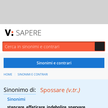
SAPERE
HOME
SINONIMI E CONTRARI
Sinonimo di:
Spossare
(v.tr.)
Sinonimi
stancare
,
affaticare
,
indebolire
,
snervare
,