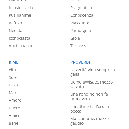
Idiosincrasia
Pragmatico
Pusillanime
Conoscenza
Refuso
Riassunto
Neofita
Paradigma
Iconoclasta
Gioia
Apotropaico
Tristezza
RIME
PROVERBI
Vita
La verità vien sempre a
galla
Sole
Uomo avvisato, mezzo
Casa
salvato
Mare
Una rondine non fa
primavera
Amore
Il mattino ha l'oro in
Cuore
bocca
Amici
Mal comune, mezzo
Bene
gaudio