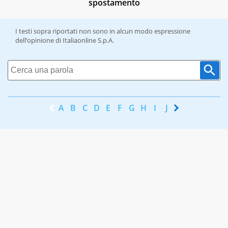
spostamento
I testi sopra riportati non sono in alcun modo espressione
dell’opinione di Italiaonline S.p.A.
A
B
C
D
E
F
G
H
I
J
K
L
M
N