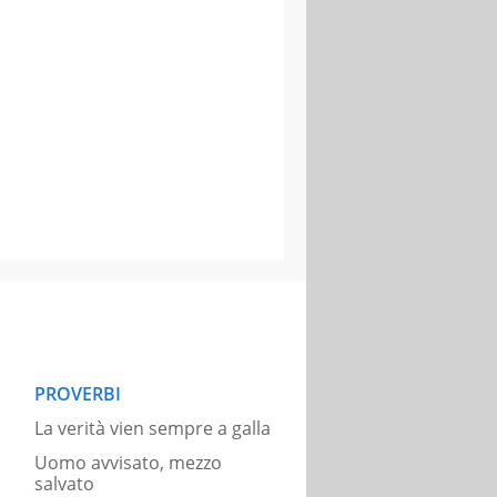
PROVERBI
La verità vien sempre a galla
Uomo avvisato, mezzo
salvato