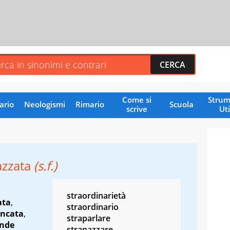
Come si
Strum
ario
Neologismi
Rimario
Scuola
scrive
Uti
azzata
(s.f.)
straordinarietà
ata
,
straordinario
ancata
,
straparlare
nde
strapazzare