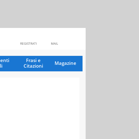
REGISTRATI
MAIL
enti
Frasi e
Magazine
li
Citazioni