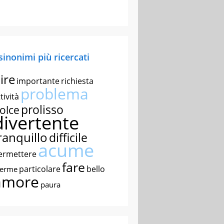
 sinonimi più ricercati
ire
importante
richiesta
problema
tività
prolisso
olce
divertente
ranquillo
difficile
acume
ermettere
fare
particolare
bello
nerme
amore
paura