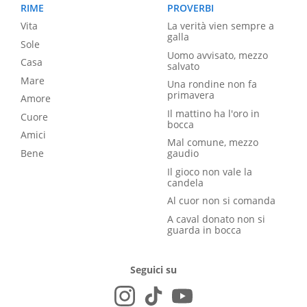
RIME
PROVERBI
Vita
La verità vien sempre a
galla
Sole
Uomo avvisato, mezzo
Casa
salvato
Mare
Una rondine non fa
primavera
Amore
Il mattino ha l'oro in
Cuore
bocca
Amici
Mal comune, mezzo
Bene
gaudio
Il gioco non vale la
candela
Al cuor non si comanda
A caval donato non si
guarda in bocca
Seguici su