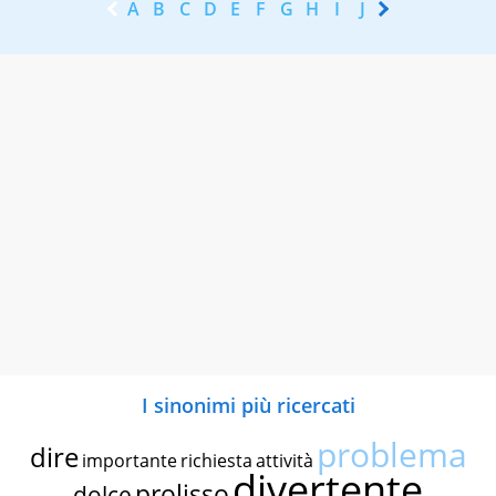
A
B
C
D
E
F
G
H
I
J
K
L
M
N
I sinonimi più ricercati
problema
dire
importante
richiesta
attività
divertente
prolisso
dolce