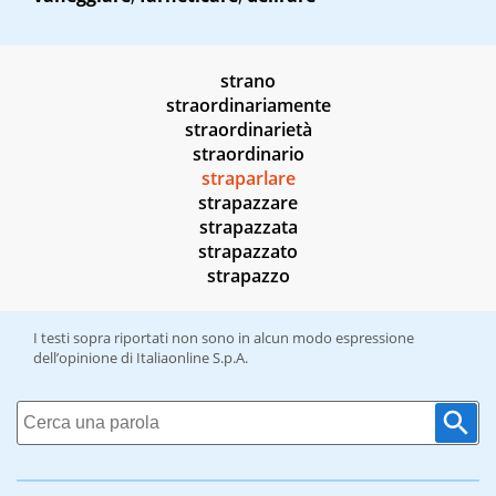
strano
straordinariamente
straordinarietà
straordinario
straparlare
strapazzare
strapazzata
strapazzato
strapazzo
I testi sopra riportati non sono in alcun modo espressione
dell’opinione di Italiaonline S.p.A.