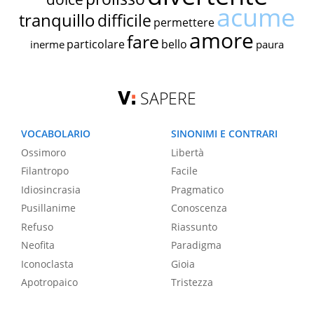
acume
tranquillo
difficile
permettere
amore
fare
particolare
bello
inerme
paura
SAPERE
VOCABOLARIO
SINONIMI E CONTRARI
Ossimoro
Libertà
Filantropo
Facile
Idiosincrasia
Pragmatico
Pusillanime
Conoscenza
Refuso
Riassunto
Neofita
Paradigma
Iconoclasta
Gioia
Apotropaico
Tristezza