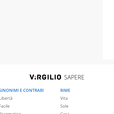
SAPERE
SINONIMI E CONTRARI
RIME
Libertà
Vita
Facile
Sole