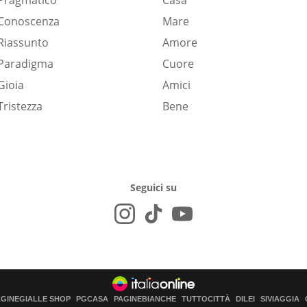
Pragmatico
Casa
Conoscenza
Mare
Riassunto
Amore
Paradigma
Cuore
Gioia
Amici
Tristezza
Bene
Seguici su
AGINEGIALLE SHOP
PGCASA
PAGINEBIANCHE
TUTTOCITTÀ
DILEI
SIVIAGGIA