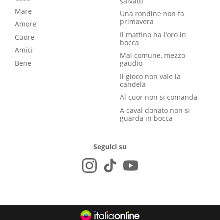
salvato
Mare
Una rondine non fa
primavera
Amore
Il mattino ha l'oro in
Cuore
bocca
Amici
Mal comune, mezzo
Bene
gaudio
Il gioco non vale la
candela
Al cuor non si comanda
A caval donato non si
guarda in bocca
Seguici su