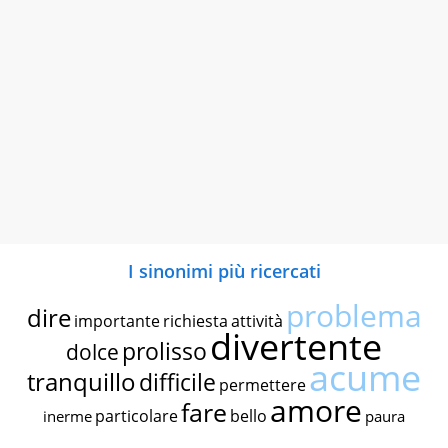
I sinonimi più ricercati
problema
dire
importante
richiesta
attività
divertente
prolisso
dolce
acume
tranquillo
difficile
permettere
amore
fare
particolare
bello
inerme
paura