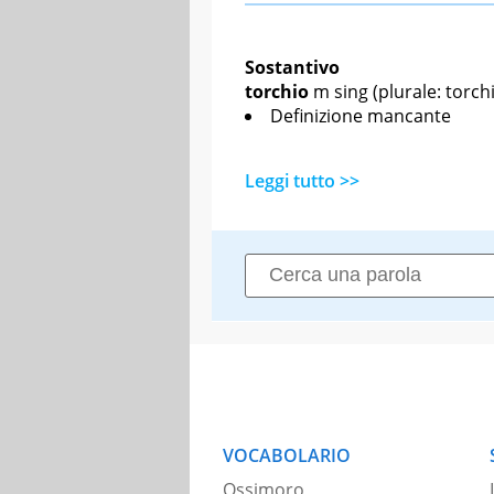
Sostantivo
torchio
m sing
(plurale: torchi
Definizione mancante
Leggi tutto >>
VOCABOLARIO
Ossimoro