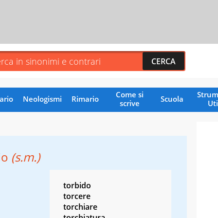
Come si
Strum
ario
Neologismi
Rimario
Scuola
scrive
Uti
io
(s.m.)
torbido
torcere
torchiare
torchiatura