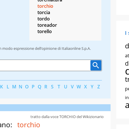
torchio
torcia
tordo
toreador
torello
I
d
un modo espressione dell’opinione di Italiaonline S.p.A.
at
d
t
K
L
M
N
O
P
Q
R
S
T
U
V
W
X
Y
Z
p
i
tratto dalla voce TORCHIO del Wikizionario
ano:
torchio