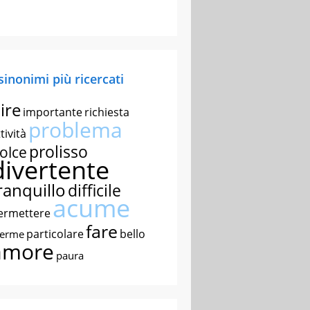
 sinonimi più ricercati
ire
importante
richiesta
problema
tività
prolisso
olce
divertente
ranquillo
difficile
acume
ermettere
fare
particolare
bello
nerme
amore
paura