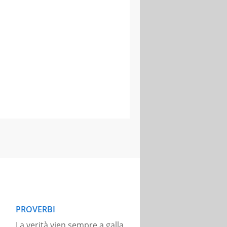
PROVERBI
La verità vien sempre a galla