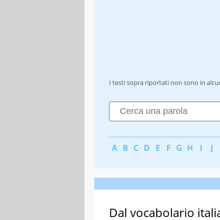
I testi sopra riportati non sono in alc
A
B
C
D
E
F
G
H
I
J
Dal vocabolario itali