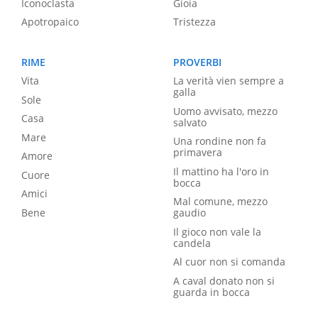
Iconoclasta
Gioia
Apotropaico
Tristezza
RIME
PROVERBI
Vita
La verità vien sempre a
galla
Sole
Uomo avvisato, mezzo
Casa
salvato
Mare
Una rondine non fa
primavera
Amore
Il mattino ha l'oro in
Cuore
bocca
Amici
Mal comune, mezzo
Bene
gaudio
Il gioco non vale la
candela
Al cuor non si comanda
A caval donato non si
guarda in bocca