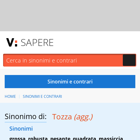
SAPERE
HOME
SINONIMI E CONTRARI
Sinonimo di:
Tozza
(agg.)
Sinonimi
grossa
,
robusta
,
pesante
,
quadrata
,
massiccia
,