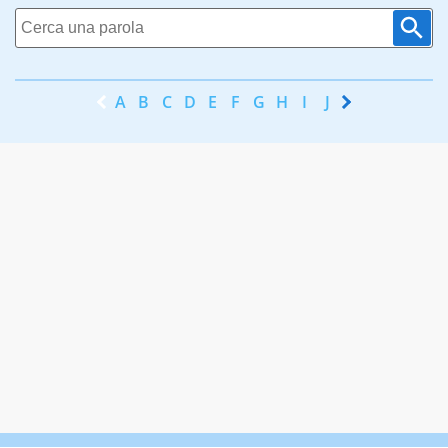
A
B
C
D
E
F
G
H
I
J
K
L
M
N