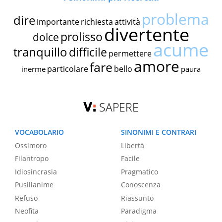
problema
dire
importante
richiesta
attività
divertente
prolisso
dolce
acume
tranquillo
difficile
permettere
amore
fare
particolare
bello
inerme
paura
SAPERE
VOCABOLARIO
SINONIMI E CONTRARI
Ossimoro
Libertà
Filantropo
Facile
Idiosincrasia
Pragmatico
Pusillanime
Conoscenza
Refuso
Riassunto
Neofita
Paradigma