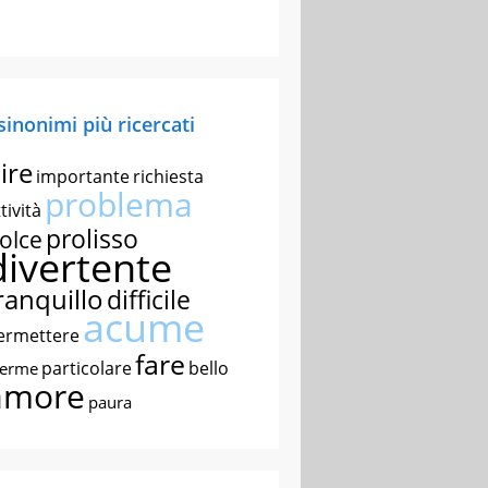
 sinonimi più ricercati
ire
importante
richiesta
problema
tività
prolisso
olce
divertente
ranquillo
difficile
acume
ermettere
fare
particolare
bello
nerme
amore
paura