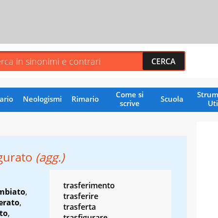
Come si
Strum
ario
Neologismi
Rimario
Scuola
scrive
Uti
igurato
(agg.)
trasferimento
mbiato
,
trasferire
erato
,
trasferta
to
,
trasfigurare