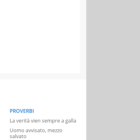
PROVERBI
La verità vien sempre a galla
Uomo avvisato, mezzo
salvato