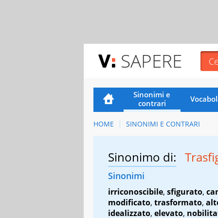
SAPERE
Sinonimi e
Vocabol
contrari
HOME
SINONIMI E CONTRARI
Sinonimo di:
Trasf
Sinonimi
irriconoscibile
,
sfigurato
,
ca
modificato
,
trasformato
,
alt
idealizzato
,
elevato
,
nobilita