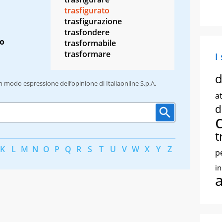
trasfigurato
trasfigurazione
trasfondere
to
trasformabile
trasformare
I
d
un modo espressione dell’opinione di Italiaonline S.p.A.
at
d
t
K
L
M
N
O
P
Q
R
S
T
U
V
W
X
Y
Z
p
i