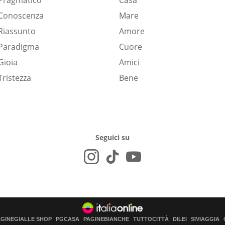
Pragmatico
Casa
Conoscenza
Mare
Riassunto
Amore
Paradigma
Cuore
Gioia
Amici
Tristezza
Bene
Seguici su
AGINEGIALLE SHOP
PGCASA
PAGINEBIANCHE
TUTTOCITTÀ
DILEI
SIVIAGGIA