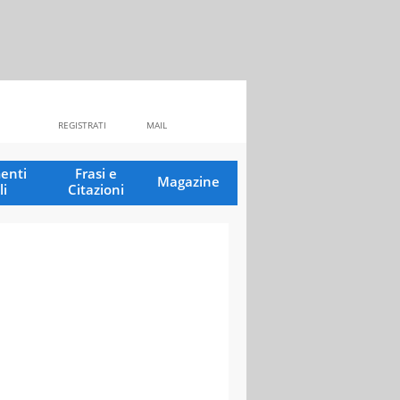
REGISTRATI
MAIL
enti
Frasi e
Magazine
li
Citazioni