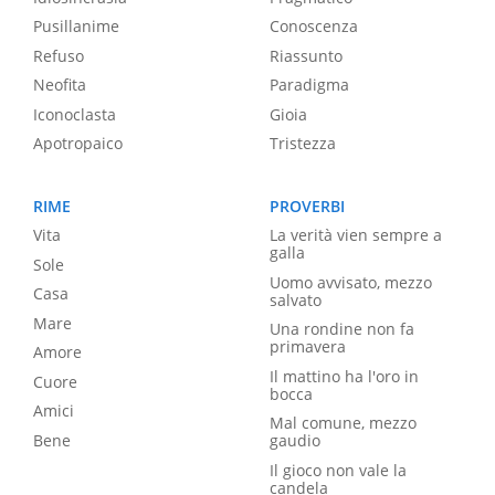
Pusillanime
Conoscenza
Refuso
Riassunto
Neofita
Paradigma
Iconoclasta
Gioia
Apotropaico
Tristezza
RIME
PROVERBI
Vita
La verità vien sempre a
galla
Sole
Uomo avvisato, mezzo
Casa
salvato
Mare
Una rondine non fa
primavera
Amore
Il mattino ha l'oro in
Cuore
bocca
Amici
Mal comune, mezzo
Bene
gaudio
Il gioco non vale la
candela